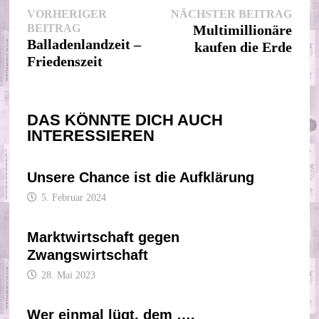
Beitragsnavigation
Nächs
VORHERIGER
NÄCHSTER BEITRAG
Vorheriger
Beitr
BEITRAG
Multimillionäre
Beitrag:
Balladenlandzeit –
kaufen die Erde
Friedenszeit
DAS KÖNNTE DICH AUCH
INTERESSIEREN
Unsere Chance ist die Aufklärung
5. Februar 2024
Marktwirtschaft gegen
Zwangswirtschaft
28. Mai 2023
Wer einmal lügt, dem ….