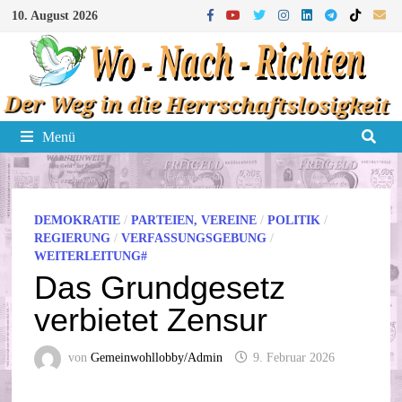
Zum
10. August 2026
Inhalt
springen
Menü
DEMOKRATIE
/
PARTEIEN, VEREINE
/
POLITIK
/
REGIERUNG
/
VERFASSUNGSGEBUNG
/
WEITERLEITUNG#
Das Grundgesetz
verbietet Zensur
von
Gemeinwohllobby/Admin
9. Februar 2026