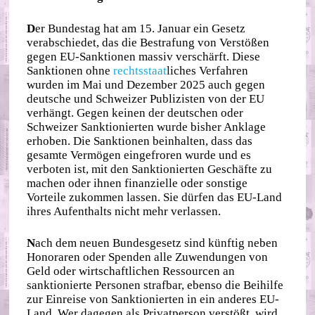
D
er Bundestag hat am 15. Januar ein Gesetz
verabschiedet, das die Bestrafung von Verstößen
gegen EU-Sanktionen massiv verschärft. Diese
Sanktionen ohne
rechts
staat
liches Verfahren
wurden im Mai und Dezember 2025 auch gegen
deutsche und Schweizer Publizisten von der EU
verhängt. Gegen keinen der deutschen oder
Schweizer Sanktionierten wurde bisher Anklage
erhoben. Die Sanktionen beinhalten, dass das
gesamte Vermögen eingefroren wurde und es
verboten ist, mit den Sanktionierten Geschäfte zu
machen oder ihnen finanzielle oder sonstige
Vorteile zukommen lassen. Sie dürfen das EU-Land
ihres Aufenthalts nicht mehr verlassen.
N
ach dem neuen Bundesgesetz sind künftig neben
Honoraren oder Spenden alle Zuwendungen von
Geld oder wirtschaftlichen Ressourcen an
sanktionierte Personen strafbar, ebenso die Beihilfe
zur Einreise von Sanktionierten in ein anderes EU-
Land. Wer dagegen als Privatperson verstößt, wird