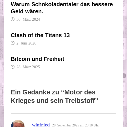
Warum Schokoladentaler das bessere
Geld wären.
30. März 2024
Clash of the Titans 13
2. Juni 2026
Bitcoin und Freiheit
28. März 2025
Ein Gedanke zu “
Motor des
Krieges und sein Treibstoff
”
sagt:
winfried
28. September 2025 um 20:10 Uhr