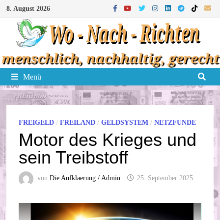
Zum
8. August 2026
Inhalt
springen
Menü
FREIGELD
/
FREILAND
/
GELDSYSTEM
/
NETZFUNDE
Motor des Krieges und
sein Treibstoff
von
Die Aufklaerung / Admin
25. September 2025