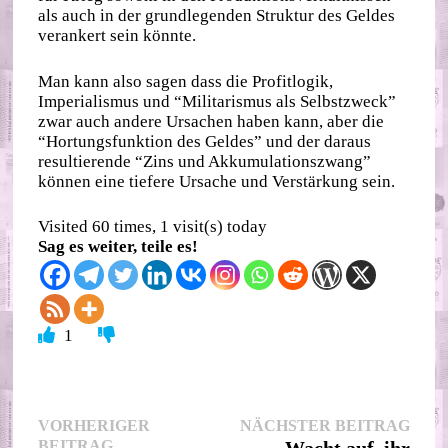
als auch in der grundlegenden Struktur des Geldes
verankert sein könnte.
Man kann also sagen dass die Profitlogik,
Imperialismus und “Militarismus als Selbstzweck”
zwar auch andere Ursachen haben kann, aber die
“Hortungsfunktion des Geldes” und der daraus
resultierende “Zins und Akkumulationszwang”
können eine tiefere Ursache und Verstärkung sein.
Visited 60 times, 1 visit(s) today
Sag es weiter, teile es!
1
Beitragsnavigation
Nächs
VORHERIGER
NÄCHSTER BEITRAG
Vorheriger
Beitr
BEITRAG