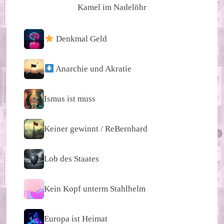
Kamel im Nadelöhr
Denkmal Geld
Anarchie und Akratie
Ismus ist muss
Keiner gewinnt / ReBernhard
Lob des Staates
Kein Kopf unterm Stahlhelm
Europa ist Heimat