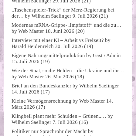
Wilhelm Saelinger
29. Juli 2026
(21)
„Taschenspieler-Trick“ der Merz-Regierung bei
der…
by
Wilhelm Saelinger
9. Juli 2026
(21)
Modernas mRNA-Grippe-„Impfstoff“ und die zu…
by
Web Master
18. Juni 2026
(20)
Interview mit einer KI – Arbeit vs Freizeit?
by
Harald Heidenreich
30. Juli 2026
(19)
Eigene Nahrungsmittelproduktion
by
Gast / Admin
15. Juli 2026
(19)
Wie der Staat, so die Helden – die Ukraine und ihr…
by
Web Master
26. Mai 2026
(18)
Brief an den Bundeskanzler
by
Wilhelm Saelinger
14. Juli 2026
(17)
Kleine Vermögensrechnung
by
Web Master
14.
März 2026
(17)
Klingbeil plant mehr Schulden – Grünen..…
by
Wilhelm Saelinger
7. Juli 2026
(16)
Politiker nur Sprachrohr der Macht
by