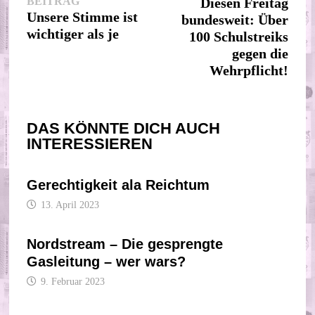
Vorheriger
Beitr
BEITRAG
Diesen Freitag
Beitrag:
Unsere Stimme ist
bundesweit: Über
wichtiger als je
100 Schulstreiks
gegen die
Wehrpflicht!
DAS KÖNNTE DICH AUCH
INTERESSIEREN
Gerechtigkeit ala Reichtum
13. April 2023
Nordstream – Die gesprengte
Gasleitung – wer wars?
9. Februar 2023