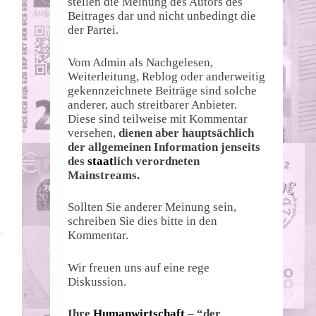
stellen die Meinung des Autors des
Beitrages dar und nicht unbedingt die
der Partei.
Vom Admin als Nachgelesen,
Weiterleitung, Reblog oder anderweitig
gekennzeichnete Beiträge sind solche
anderer, auch streitbarer Anbieter.
Diese sind teilweise mit Kommentar
versehen,
dienen aber hauptsächlich
der allgemeinen Information jenseits
des
staat
lich verordneten
Mainstreams.
Sollten Sie anderer Meinung sein,
schreiben Sie dies bitte in den
Kommentar.
Wir freuen uns auf eine rege
Diskussion.
Ihre
Humanwirtschaft
– “der