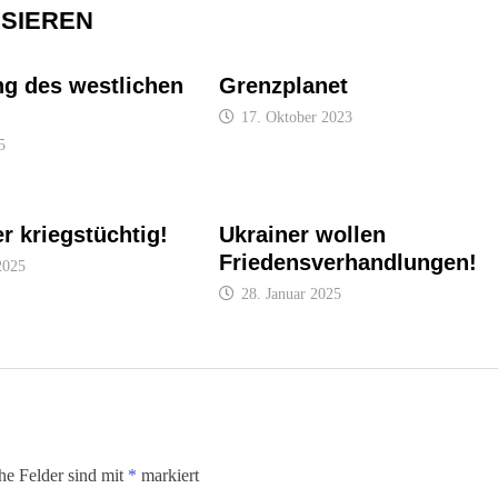
SSIEREN
g des westlichen
Grenzplanet
17. Oktober 2023
5
r kriegstüchtig!
Ukrainer wollen
Friedensverhandlungen!
2025
28. Januar 2025
che Felder sind mit
*
markiert