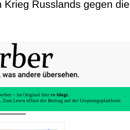
m Krieg Russlands gegen die
erber – im Original hier
re-blogt
.
u. Zum Lesen öffnet der Beitrag auf der Ursprungsplattform