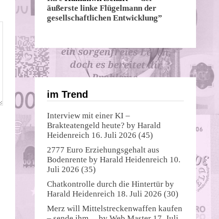
äußerste linke Flügelmann der
gesellschaftlichen Entwicklung”
im Trend
Interview mit einer KI –
Brakteatengeld heute?
by
Harald
Heidenreich
16. Juli 2026
(45)
2777 Euro Erziehungsgehalt aus
Bodenrente
by
Harald Heidenreich
10.
Juli 2026
(35)
Chatkontrolle durch die Hintertür
by
Harald Heidenreich
18. Juli 2026
(30)
Merz will Mittelstreckenwaffen kaufen
– sende ihm…
by
Web Master
17. Juli