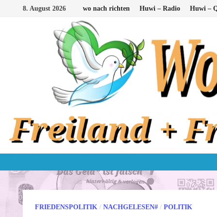
Zum
8. August 2026
wo nach richten
Huwi – Radio
Huwi – Q
Inhalt
springen
FRIEDENSPOLITIK
/
NACHGELESEN#
/
POLITIK