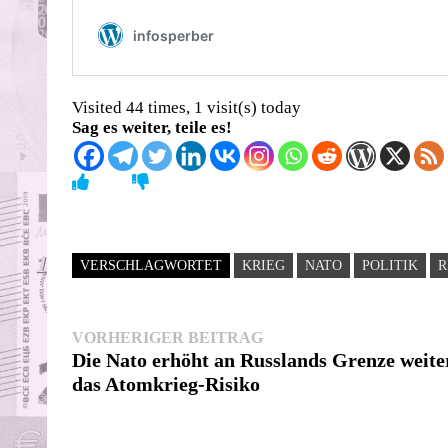
Visited 44 times, 1 visit(s) today
Sag es weiter, teile es!
VERSCHLAGWORTET
KRIEG
NATO
POLITIK
R
Beitragsnavigation
Vorheriger
VORHERIGER BEITRAG
Beitrag:
Die Nato erhöht an Russlands Grenze weite
das Atomkrieg-Risiko