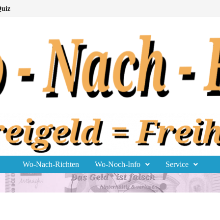
uiz
Wo-Nach-Richten
Wo-Noch-Info
Service