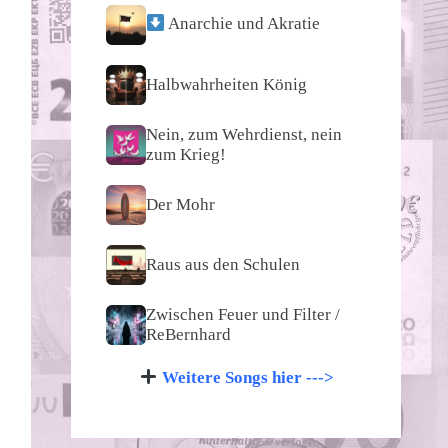
Anarchie und Akratie
Halbwahrheiten König
Nein, zum Wehrdienst, nein
zum Krieg!
Der Mohr
Raus aus den Schulen
Zwischen Feuer und Filter /
ReBernhard
Weitere Songs hier --->