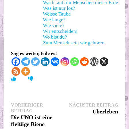
Wacht auf, ihr Menschen dieser Erde
Was ist nur los?
Weisse Taube
Wie lange?
Wie viele?
Wir entscheiden!
Wo bist du?
Zum Mensch sein wir geboren
Sag es weiter, teile es!
Beitragsnavigation
Nächs
VORHERIGER
NÄCHSTER BEITRAG
Vorheriger
Beitr
BEITRAG
Überleben
Beitrag:
Die UNO ist eine
fleißige Biene