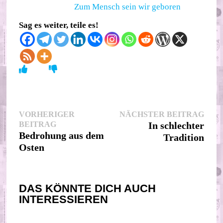
Zum Mensch sein wir geboren
Sag es weiter, teile es!
Beitragsnavigation
Nächs
VORHERIGER
NÄCHSTER BEITRAG
Vorheriger
Beitr
BEITRAG
In schlechter
Beitrag:
Bedrohung aus dem
Tradition
Osten
DAS KÖNNTE DICH AUCH
INTERESSIEREN