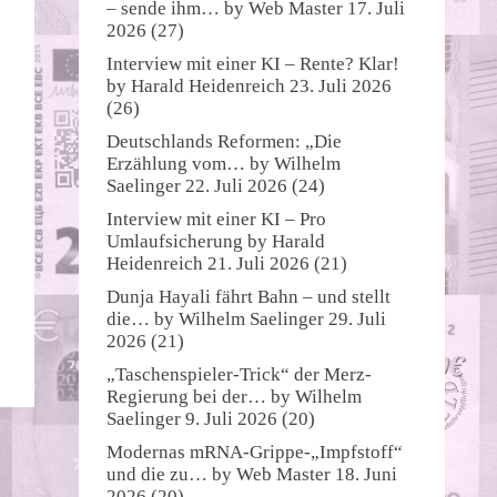
– sende ihm…
by
Web Master
17. Juli
2026
(27)
Interview mit einer KI – Rente? Klar!
by
Harald Heidenreich
23. Juli 2026
(26)
Deutschlands Reformen: „Die
Erzählung vom…
by
Wilhelm
Saelinger
22. Juli 2026
(24)
Interview mit einer KI – Pro
Umlaufsicherung
by
Harald
Heidenreich
21. Juli 2026
(21)
Dunja Hayali fährt Bahn – und stellt
die…
by
Wilhelm Saelinger
29. Juli
2026
(21)
„Taschenspieler-Trick“ der Merz-
Regierung bei der…
by
Wilhelm
Saelinger
9. Juli 2026
(20)
Modernas mRNA-Grippe-„Impfstoff“
und die zu…
by
Web Master
18. Juni
2026
(20)