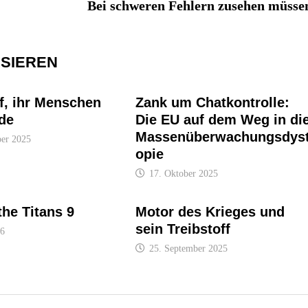
Bei schweren Fehlern zusehen müsse
SSIEREN
f, ihr Menschen
Zank um Chatkontrolle:
de
Die EU auf dem Weg in di
Massenüberwachungsdys
ber 2025
opie
17. Oktober 2025
the Titans 9
Motor des Krieges und
sein Treibstoff
26
25. September 2025