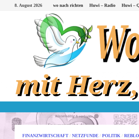
Zum
8. August 2026
wo nach richten
Huwi – Radio
Huwi – Q
Inhalt
springen
FINANZWIRTSCHAFT
/
NETZFUNDE
/
POLITIK
/
REBLO