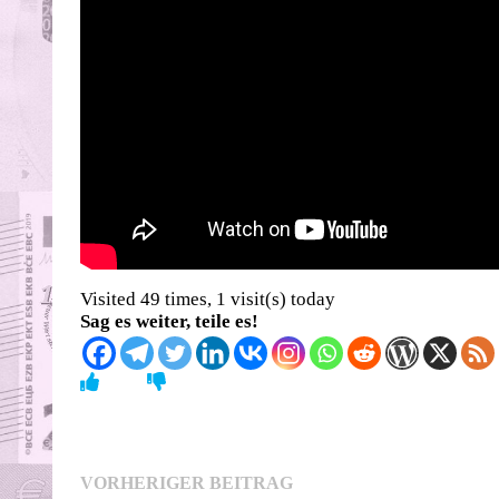
Visited 49 times, 1 visit(s) today
Sag es weiter, teile es!
Beitragsnavigation
Vorheriger
VORHERIGER BEITRAG