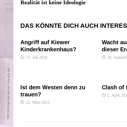
Beitrag:
Realität ist keine Ideologie
DAS KÖNNTE DICH AUCH INTERE
Angriff auf Kiewer
Wacht au
Kinderkrankenhaus?
dieser Er
13. Juli 2024
26. Septem
Ist dem Westen denn zu
Clash of 
trauen?
2. April 20
22. März 2023