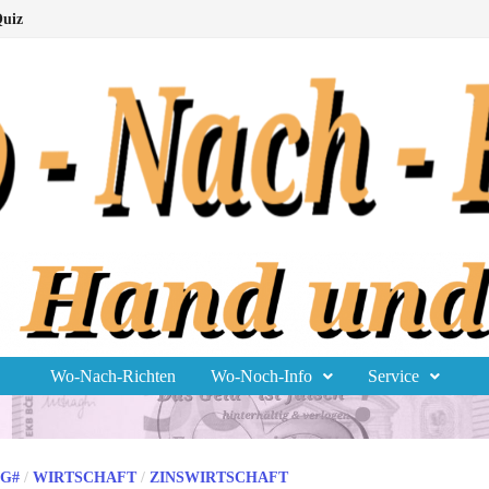
uiz
Wo-Nach-Richten
Wo-Noch-Info
Service
G#
/
WIRTSCHAFT
/
ZINSWIRTSCHAFT