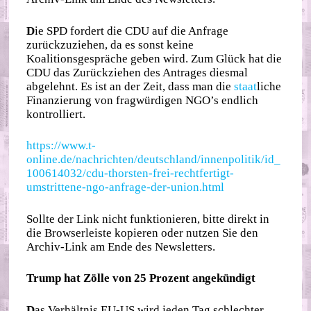
D
ie SPD fordert die CDU auf die Anfrage
zurückzuziehen, da es sonst keine
Koalitionsgespräche geben wird. Zum Glück hat die
CDU das Zurückziehen des Antrages diesmal
abgelehnt. Es ist an der Zeit, dass man die
staat
liche
Finanzierung von fragwürdigen NGO’s endlich
kontrolliert.
https://www.t-
online.de/nachrichten/deutschland/innenpolitik/id_
100614032/cdu-thorsten-frei-rechtfertigt-
umstrittene-ngo-anfrage-der-union.html
Sollte der Link nicht funktionieren, bitte direkt in
die Browserleiste kopieren oder nutzen Sie den
Archiv-Link am Ende des Newsletters.
Trump hat Zölle von 25 Prozent angekündigt
D
as Verhältnis EU-US wird jeden Tag schlechter.