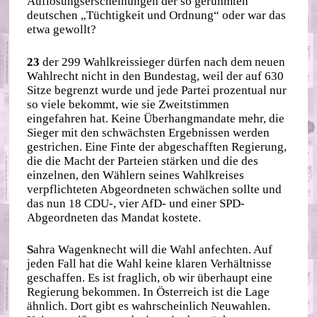
Auflösungserscheinungen der so gerühmten
deutschen „Tüchtigkeit und Ordnung“ oder war das
etwa gewollt?
23
der 299 Wahlkreissieger dürfen nach dem neuen
Wahlrecht nicht in den Bundestag, weil der auf 630
Sitze begrenzt wurde und jede Partei prozentual nur
so viele bekommt, wie sie Zweitstimmen
eingefahren hat. Keine Überhangmandate mehr, die
Sieger mit den schwächsten Ergebnissen werden
gestrichen. Eine Finte der abgeschafften Regierung,
die die Macht der Parteien stärken und die des
einzelnen, den Wählern seines Wahlkreises
verpflichteten Abgeordneten schwächen sollte und
das nun 18 CDU-, vier AfD- und einer SPD-
Abgeordneten das Mandat kostete.
S
ahra Wagenknecht will die Wahl anfechten. Auf
jeden Fall hat die Wahl keine klaren Verhältnisse
geschaffen. Es ist fraglich, ob wir überhaupt eine
Regierung bekommen. In Österreich ist die Lage
ähnlich. Dort gibt es wahrscheinlich Neuwahlen.