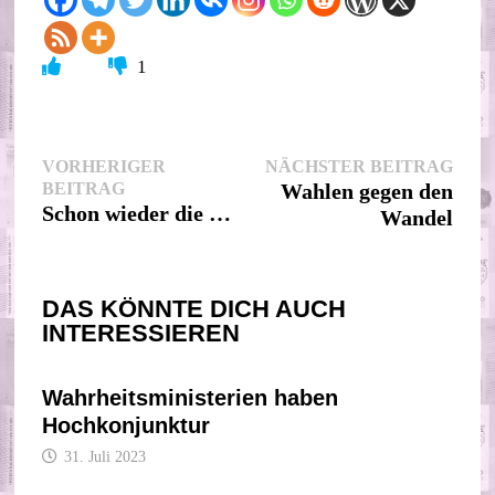
1
Beitragsnavigation
Nächs
VORHERIGER
NÄCHSTER BEITRAG
Vorheriger
Beitr
BEITRAG
Wahlen gegen den
Beitrag:
Schon wieder die …
Wandel
DAS KÖNNTE DICH AUCH
INTERESSIEREN
Wahrheitsministerien haben
Hochkonjunktur
31. Juli 2023