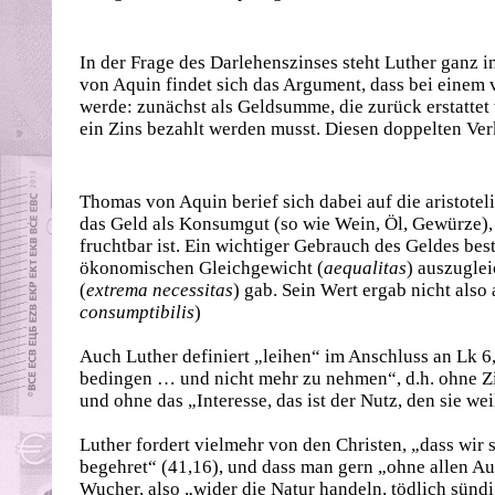
In der Frage des Darlehenszinses steht Luther ganz i
von Aquin findet sich das Argument, dass bei einem
werde: zunächst als Geldsumme, die zurück erstatte
ein Zins bezahlt werden musst. Diesen doppelten Ve
Thomas von Aquin berief sich dabei auf die aristotel
das Geld als Konsumgut (so wie Wein, Öl, Gewürze),
fruchtbar ist. Ein wichtiger Gebrauch des Geldes be
ökonomischen Gleichgewicht (
aequalitas
) auszuglei
(
extrema
necessitas
) gab. Sein Wert ergab nicht als
consumptibilis
)
Auch Luther definiert „leihen“ im Anschluss an Lk 
bedingen … und nicht mehr zu nehmen“, d.h. ohne Z
und ohne das „Interesse, das ist der Nutz, den sie w
Luther fordert vielmehr von den Christen, „dass wir 
begehret“ (41,16), und dass man gern „ohne allen Auf
Wucher, also „wider die Natur handeln, tödlich sündi