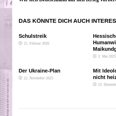
DAS KÖNNTE DICH AUCH INTERE
Schulstreik
Hessisch
Humanwir
21. Februar 2026
Maikund
2. Mai 2025
Der Ukraine-Plan
Mit Ideo
nicht hei
22. November 2025
23. Dezemb