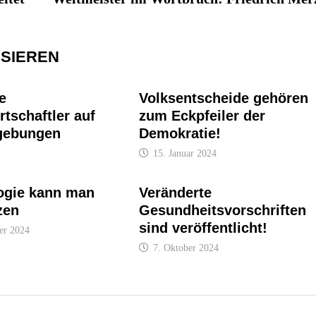
SSIEREN
e
Volksentscheide gehören
tschaftler auf
zum Eckpfeiler der
gebungen
Demokratie!
15. Januar 2024
logie kann man
Veränderte
zen
Gesundheitsvorschriften
sind veröffentlicht!
er 2024
7. Oktober 2024