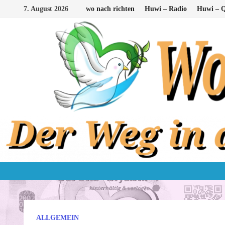
Zum
7. August 2026
wo nach richten
Huwi – Radio
Huwi – Q
Inhalt
springen
ALLGEMEIN