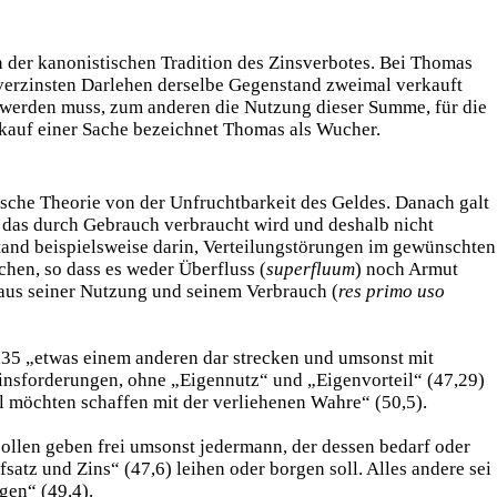
n der kanonistischen Tradition des Zinsverbotes. Bei Thomas
 verzinsten Darlehen derselbe Gegenstand zweimal verkauft
t werden muss, zum anderen die Nutzung dieser Summe, für die
rkauf einer Sache bezeichnet Thomas als Wucher.
ische Theorie von der Unfruchtbarkeit des Geldes. Danach galt
 das durch Gebrauch verbraucht wird und deshalb nicht
stand beispielsweise darin, Verteilungstörungen im gewünschten
chen, so dass es weder Überfluss (
superfluum
) noch Armut
o aus seiner Nutzung und seinem Verbrauch (
res primo uso
6,35 „etwas einem anderen dar strecken und umsonst mit
insforderungen, ohne „Eigennutz“ und „Eigenvorteil“ (47,29)
eil möchten schaffen mit der verliehenen Wahre“ (50,5).
sollen geben frei umsonst jedermann, der dessen bedarf oder
satz und Zins“ (47,6) leihen oder borgen soll. Alles andere sei
gen“ (49,4).