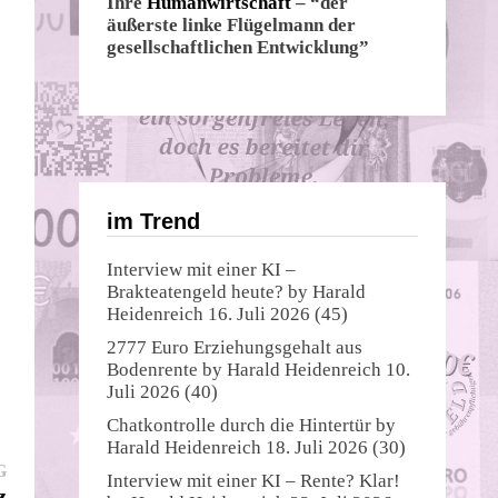
Ihre
Humanwirtschaft
– “der
äußerste linke Flügelmann der
gesellschaftlichen Entwicklung”
im Trend
Interview mit einer KI –
Brakteatengeld heute?
by
Harald
Heidenreich
16. Juli 2026
(45)
2777 Euro Erziehungsgehalt aus
Bodenrente
by
Harald Heidenreich
10.
Juli 2026
(40)
Chatkontrolle durch die Hintertür
by
Harald Heidenreich
18. Juli 2026
(30)
Nächster
G
Interview mit einer KI – Rente? Klar!
Beitrag:
z