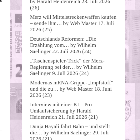
by
Harald Heidenreich
23. Juli 2026
(26)
Merz will Mittelstreckenwaffen kaufen
– sende ihm…
by
Web Master
17. Juli
2026
(25)
Deutschlands Reformen: „Die
Erzählung vom…
by
Wilhelm
Saelinger
22. Juli 2026
(24)
„Taschenspieler-Trick“ der Merz-
Regierung bei der…
by
Wilhelm
Saelinger
9. Juli 2026
(24)
Modernas mRNA-Grippe-„Impfstoff“
und die zu…
by
Web Master
18. Juni
2026
(23)
Interview mit einer KI – Pro
Umlaufsicherung
by
Harald
Heidenreich
21. Juli 2026
(21)
Dunja Hayali fährt Bahn – und stellt
die…
by
Wilhelm Saelinger
29. Juli
2026
(21)