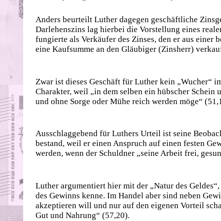
Anders beurteilt Luther dagegen geschäftliche Zins
Darlehenszins lag hierbei die Vorstellung eines rea
fungierte als Verkäufer des Zinses, den er aus einer
eine Kaufsumme an den Gläubiger (Zinsherr) verkauf
Zwar ist dieses Geschäft für Luther kein „Wucher“ im
Charakter, weil „in dem selben ein hübscher Schein
und ohne Sorge oder Mühe reich werden möge“ (51,1
Ausschlaggebend für Luthers Urteil ist seine Beobac
bestand, weil er einen Anspruch auf einen festen Ge
werden, wenn der Schuldner „seine Arbeit frei, ges
Luther argumentiert hier mit der „Natur des Geldes“, 
des Gewinns kenne. Im Handel aber sind neben Gewin
akzeptieren will und nur auf den eigenen Vorteil sc
Gut und Nahrung“ (57,20).