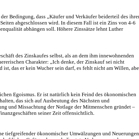
 der Bedingung, dass „Käufer und Verkäufer beiderteil des ihre
Seiten abgeschlossen wird. In diesem Fall ist ein Zins von 4-6
enqualität abhängen soll. Höhere Zinssätze lehnt Luther
eschäft des Zinskaufes selbst, als an dem ihm innewohnenden
erischen Charakter: „Ich denke, der Zinskauf sei nicht
d ist, das er kein Wucher sein darf, es fehlt nicht am Willen, abe
lichen Egoismus. Er ist natürlich kein Feind des ökonomischen
rhalten, das sich auf Ausbeutung des Nächsten und
rung und Missachtung der Notlage der Mitmenschen gründet –
Finanzgeschäften seiner Zeit offensichtlich.
oche tiefgreifender ökonomischer Umwälzungen und Neuerungen