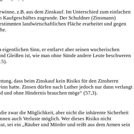
gewinne, z.B. aus dem Zinskauf. Im Unterschied zum einfachen
len Kaufgeschäftes zugrunde. Der Schuldner (Zinsmann)
 bestimmten landwirtschaftlichen Fläche erarbeitet und gegen
te.
 eigentlichen Sinn, er entlarvt aber seinen wucherischen
 und Gleißen ist, wie man ohne Sünde andere Leute beschweren
5).
htung, dass beim Zinskauf kein Risiko für den Zinsherrn
winn hatte. Zinsen dürfen nach Luther jedoch nur dann verlangt
und und ohne Hindernis brauchen möge“ (57,3).
die zwar die Möglichkeit, aber nicht die inhärente Sicherheit
nen auch Verluste möglich. Wer dieses Risiko nicht
haut, sei ein „Räuber und Mörder und reißt aus dem Armen sein