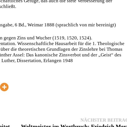
schaftliches Gefüge, das auch die stete Verbesserung der
chließt.
usgabe, 6 Bd., Weimar 1888 (sprachlich von mir bereinigt)
ten gegen Zins und Wucher (1519, 1520, 1524).
tation. Wissenschaftliche Hausarbeit für die 1. Theologische
ber die theoretischen Grundlagen der Zinslehre bei Thomas
ther Assel: Das kanonische Zinsverbot und der „Geist“ des
d Luther, Dissertation, Erlangen 1948
NÄCHSTER BEITRA
itet
Weltmeister im Wortbruch: Friedrich Mer