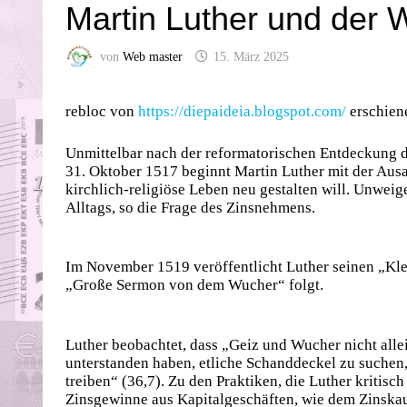
Martin Luther und der 
von
Web master
15. März 2025
rebloc von
https://diepaideia.blogspot.com/
erschien
Unmittelbar nach der reformatorischen Entdeckung d
31. Oktober 1517 beginnt Martin Luther mit der Aus
kirchlich-religiöse Leben neu gestalten will. Unweig
Alltags, so die Frage des Zinsnehmens.
Im November 1519 veröffentlicht Luther seinen „Kl
„Große Sermon von dem Wucher“ folgt.
Luther beobachtet, dass „Geiz und Wucher nicht allei
unterstanden haben, etliche Schanddeckel zu suchen, d
treiben“ (36,7). Zu den Praktiken, die Luther kritis
Zinsgewinne aus Kapitalgeschäften, wie dem Zinskau