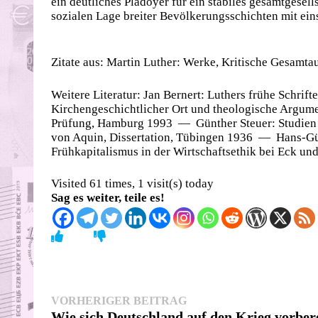
ein deutliches Plädoyer für ein stabiles gesamtgesell
sozialen Lage breiter Bevölkerungsschichten mit eins
Zitate aus: Martin Luther: Werke, Kritische Gesamta
Weitere Literatur: Jan Bernert: Luthers frühe Schrif
Kirchengeschichtlicher Ort und theologische Argumen
Prüfung, Hamburg 1993 — Günther Steuer: Studien ü
von Aquin, Dissertation, Tübingen 1936 — Hans-Gün
Frühkapitalismus in der Wirtschaftsethik bei Eck un
Visited 61 times, 1 visit(s) today
Sag es weiter, teile es!
Beitragsnavigation
Vorheriger
VORHERIGER BEITRAG
Beitrag:
Wie sich Deutschland auf den Krieg vorbere