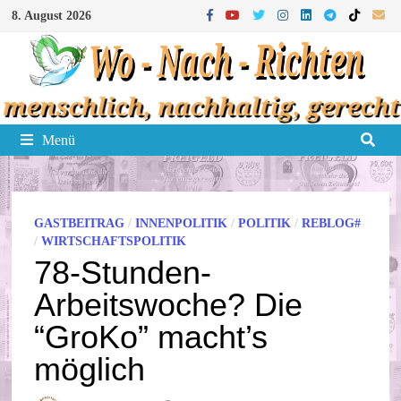
Zum
8. August 2026
Inhalt
springen
Menü
GASTBEITRAG
/
INNENPOLITIK
/
POLITIK
/
REBLOG#
/
WIRTSCHAFTSPOLITIK
78-Stunden-
Arbeitswoche? Die
“GroKo” macht’s
möglich