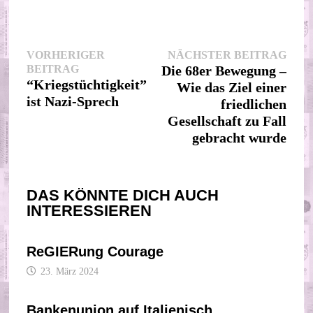
Beitragsnavigation
Nächs
VORHERIGER
NÄCHSTER BEITRAG
Vorheriger
Beitr
BEITRAG
Die 68er Bewegung –
Beitrag:
“Kriegstüchtigkeit”
Wie das Ziel einer
ist Nazi-Sprech
friedlichen
Gesellschaft zu Fall
gebracht wurde
DAS KÖNNTE DICH AUCH
INTERESSIEREN
ReGIERung Courage
23. März 2024
Bankenunion auf Italienisch