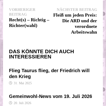
Beitragsnavigation
Nächs
VORHERIGER
NÄCHSTER BEITRAG
Vorheriger
Beitr
BEITRAG
Fleiß um jeden Preis:
Beitrag:
Recht(s) – Richtig –
Die ARD und der
Richter(wahl)
verordnete
Arbeitswahn
DAS KÖNNTE DICH AUCH
INTERESSIEREN
Flieg Taurus flieg, der Friedrich will
den Krieg
31. Mai 2025
Gemeinwohl-News vom 19. Juli 2026
20. Juli 2026