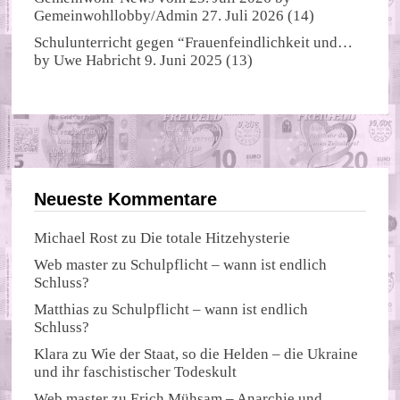
Gemeinwohllobby/Admin
27. Juli 2026
(14)
Schulunterricht gegen “Frauenfeindlichkeit und…
by
Uwe Habricht
9. Juni 2025
(13)
Neueste Kommentare
Michael Rost
zu
Die totale Hitzehysterie
Web master
zu
Schulpflicht – wann ist endlich
Schluss?
Matthias
zu
Schulpflicht – wann ist endlich
Schluss?
Klara
zu
Wie der Staat, so die Helden – die Ukraine
und ihr faschistischer Todeskult
Web master
zu
Erich Mühsam – Anarchie und