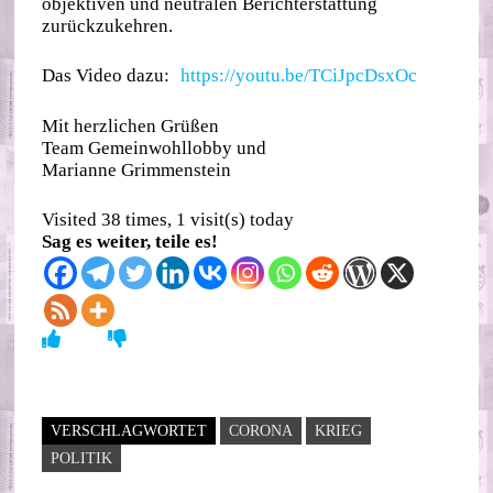
objektiven und neutralen Berichterstattung
zurückzukehren.
Das Video dazu:
https://youtu.be/TCiJpcDsxOc
Mit herzlichen Grüßen
Team Gemeinwohllobby und
Marianne Grimmenstein
Visited 38 times, 1 visit(s) today
Sag es weiter, teile es!
VERSCHLAGWORTET
CORONA
KRIEG
POLITIK