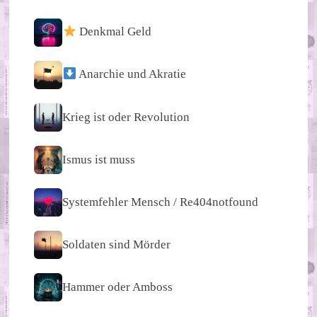
Denkmal Geld
Anarchie und Akratie
Krieg ist oder Revolution
Ismus ist muss
Systemfehler Mensch / Re404notfound
Soldaten sind Mörder
Hammer oder Amboss