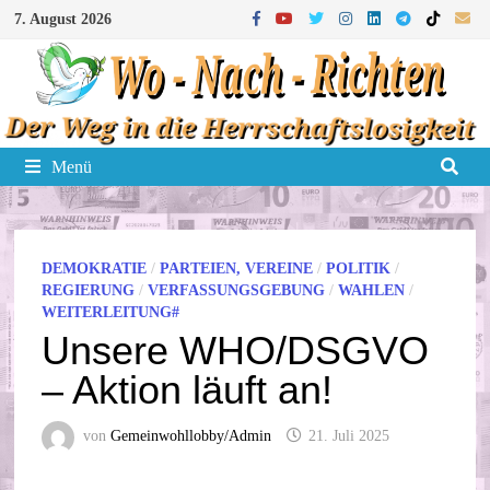
Zum
7. August 2026
Inhalt
springen
Menü
DEMOKRATIE
/
PARTEIEN, VEREINE
/
POLITIK
/
REGIERUNG
/
VERFASSUNGSGEBUNG
/
WAHLEN
/
WEITERLEITUNG#
Unsere WHO/DSGVO
– Aktion läuft an!
von
Gemeinwohllobby/Admin
21. Juli 2025