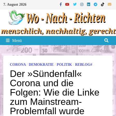
Zum
7. August 2026
Inhalt
springen
Menü
CORONA
/
DEMOKRATIE
/
POLITIK
/
REBLOG#
Der »Sündenfall«
Corona und die
Folgen: Wie die Linke
zum Mainstream‐​
Problemfall wurde