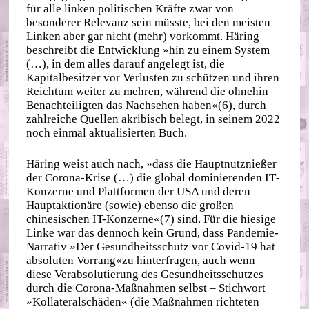
für alle linken politischen Kräfte zwar von
besonderer Relevanz sein müsste, bei den meisten
Linken aber gar nicht (mehr) vorkommt. Häring
beschreibt die Entwicklung »hin zu einem System
(…), in dem alles darauf angelegt ist, die
Kapitalbesitzer vor Verlusten zu schützen und ihren
Reichtum weiter zu mehren, während die ohnehin
Benachteiligten das Nachsehen haben«(6), durch
zahlreiche Quellen akribisch belegt, in seinem 2022
noch einmal aktualisierten Buch.
Häring weist auch nach, »dass die Hauptnutznießer
der Corona‐​Krise (…) die global dominierenden IT‐​
Konzerne und Plattformen der USA und deren
Hauptaktionäre (sowie) ebenso die großen
chinesischen IT-Konzerne«(7) sind. Für die hiesige
Linke war das dennoch kein Grund, dass Pandemie‐​
Narrativ »Der Gesundheitsschutz vor Covid‐​19 hat
absoluten Vorrang«zu hinterfragen, auch wenn
diese Verabsolutierung des Gesundheitsschutzes
durch die Corona‐​Maßnahmen selbst – Stichwort
»Kollateralschäden« (die Maßnahmen richteten