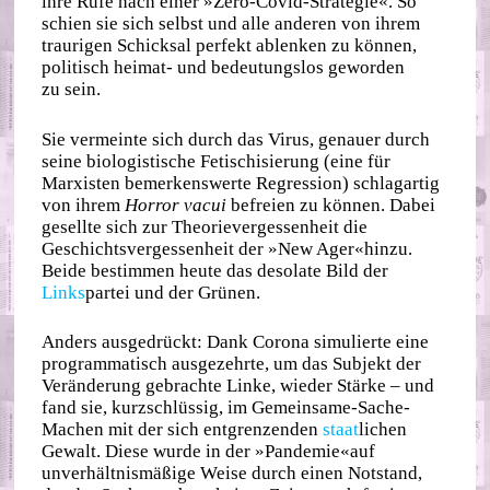
ihre Rufe nach einer »Zero‐​Covid‐​Strategie«. So
schien sie sich selbst und alle anderen von ihrem
traurigen Schicksal perfekt ablenken zu können,
politisch heimat‐ und bedeutungslos geworden
zu sein.
Sie vermeinte sich durch das Virus, genauer durch
seine biologistische Fetischisierung (eine für
Marxisten bemerkenswerte Regression) schlagartig
von ihrem
Horror vacui
befreien zu können. Dabei
gesellte sich zur Theorievergessenheit die
Geschichtsvergessenheit der »New Ager«hinzu.
Beide bestimmen heute das desolate Bild der
Links
partei und der Grünen.
Anders ausgedrückt: Dank Corona simulierte eine
programmatisch ausgezehrte, um das Subjekt der
Veränderung gebrachte Linke, wieder Stärke – und
fand sie, kurzschlüssig, im Gemeinsame‐​Sache‐​
Machen mit der sich entgrenzenden
staat
lichen
Gewalt. Diese wurde in der »Pandemie«auf
unverhältnismäßige Weise durch einen Notstand,