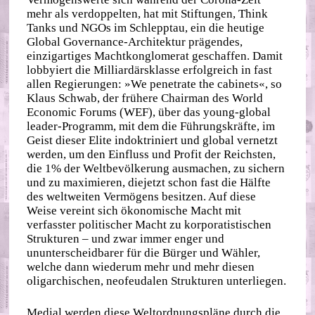
mehr als verdoppelten, hat mit Stiftungen, Think
Tanks und NGOs im Schlepptau, ein die heutige
Global Governance‐​Architektur prägendes,
einzigartiges Machtkonglomerat geschaffen. Damit
lobbyiert die Milliardärsklasse erfolgreich in fast
allen Regierungen: »We penetrate the cabinets«, so
Klaus Schwab, der frühere Chairman des World
Economic Forums (WEF), über das young‐​global
leader‐​Programm, mit dem die Führungskräfte, im
Geist dieser Elite indoktriniert und global vernetzt
werden, um den Einfluss und Profit der Reichsten,
die 1% der Weltbevölkerung ausmachen, zu sichern
und zu maximieren, diejetzt schon fast die Hälfte
des weltweiten Vermögens besitzen. Auf diese
Weise vereint sich ökonomische Macht mit
verfasster politischer Macht zu korporatistischen
Strukturen – und zwar immer enger und
ununterscheidbarer für die Bürger und Wähler,
welche dann wiederum mehr und mehr diesen
oligarchischen, neofeudalen Strukturen unterliegen.
Medial werden diese Weltordnungspläne durch die