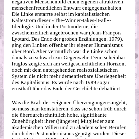
negativen Menschenbild einen eigenen attraktiven,
menschenfreundlichen Entwurf entgegenzuhalten.
Die Linke erstarrte selbst im kapitalistischen
Kältestrom dieser »The-Winner-takes-it-all«-
Ideologie. Und in der Postmoderne, die
zwischenzeitlich angebrochen war (Jean‐​François
Lyotard, Das Ende der großen Erzählungen, 1979),
ging den Linken offenbar ihr eigener Humanismus
über Bord. Aber vermutlich war die Linke schon
damals zu schwach zur Gegenwehr. Denn scheinbar
fraglos zeigte sich am weltgeschichtlichen Horizont
doch mit dem untergehenden realsozialistischen
System die nicht mehr dementierbare Überlegenheit
des Kapitalismus. Es wurde nach 1989 sogar
ernsthaft über das Ende der Geschichte debattiert!
Was die Kraft der »eigenen Überzeugungen«angeht,
so muss man konstatieren, dass sie schon früh durch
die überdurchschnittlich hohe, signifikante
Zugehörigkeit ihrer (jüngeren) Mitglieder zum
akademischen Milieu und zu akademischen Berufen
durch den Postmodernismus geprägt wurden. Dieser