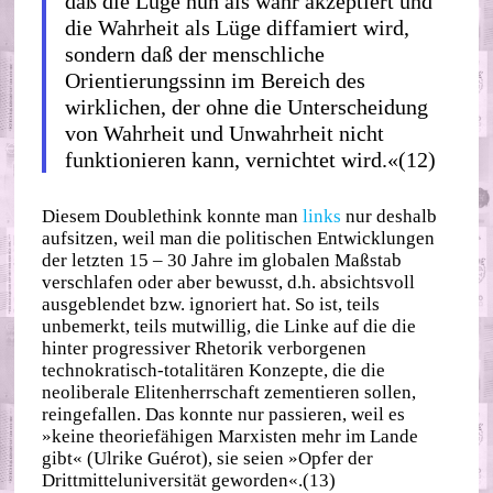
daß die Lüge nun als wahr akzeptiert und
die Wahrheit als Lüge diffamiert wird,
sondern daß der menschliche
Orientierungssinn im Bereich des
wirklichen, der ohne die Unterscheidung
von Wahrheit und Unwahrheit nicht
funktionieren kann, vernichtet wird.«(12)
Diesem Doublethink konnte man
links
nur deshalb
aufsitzen, weil man die politischen Entwicklungen
der letzten 15 – 30 Jahre im globalen Maßstab
verschlafen oder aber bewusst, d.h. absichtsvoll
ausgeblendet bzw. ignoriert hat. So ist, teils
unbemerkt, teils mutwillig, die Linke auf die die
hinter progressiver Rhetorik verborgenen
technokratisch‐​totalitären Konzepte, die die
neoliberale Elitenherrschaft zementieren sollen,
reingefallen. Das konnte nur passieren, weil es
»keine theoriefähigen Marxisten mehr im Lande
gibt« (Ulrike Guérot), sie seien »Opfer der
Drittmitteluniversität geworden«.(13)