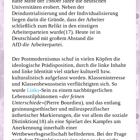
hatte Mitte der 1980er Jahre die deutschen
Universitäten erobert. Neben der
Deindustrialisierung und der Individualisierung
liegen darin die Gründe, dass der Arbeiter
schließlich zum Relikt in den einstigen
Arbeiterparteien wurde(17). Heute ist in
Deutschland mit großem Abstand die
AfD
die
Arbeiterpartei.
Der Postmodernismus schuf in vielen Köpfen die
ideologische Prädisposition, durch die linke Inhalte
und linke Identität viel stärker kulturell bzw.
kulturalistisch aufgefasst worden. Klasseninteresse
und Klassenbewusstsein verflüchtigten sich. So
wurde
Links
‐​Sein zu einem nachbürgerlichen
Lebensstilphänomen »
der feinen
Unterschiede
«(Pierre Bourdieu), und das entlang
gesinnungsethischer und milieuspezifischer
ästhetischer Markierungen, die vor allem die soziale
Distinktion(18) als eine Spielart des Kampfes um
Anerkennung innerhalb einer
Wettbewerbsgesellschaft beförderten. Bei der Frage