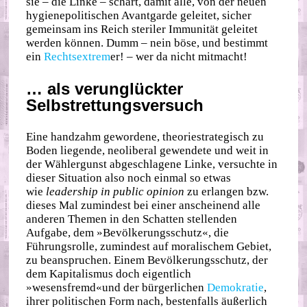
sie – die Linke – schart, damit alle, von der neuen
hygienepolitischen Avantgarde geleitet, sicher
gemeinsam ins Reich steriler Immunität geleitet
werden können. Dumm ­– nein böse, und bestimmt
ein
Rechtsextrem
er! – wer da nicht mitmacht!
… als verunglückter
Selbstrettungsversuch
Eine handzahm gewordene, theoriestrategisch zu
Boden liegende, neoliberal gewendete und weit in
der Wählergunst abgeschlagene Linke, versuchte in
dieser Situation also noch einmal so etwas
wie
leadership in public opinion
zu erlangen bzw.
dieses Mal zumindest bei einer anscheinend alle
anderen Themen in den Schatten stellenden
Aufgabe, dem »Bevölkerungsschutz«, die
Führungsrolle, zumindest auf moralischem Gebiet,
zu beanspruchen. Einem Bevölkerungsschutz, der
dem Kapitalismus doch eigentlich
»wesensfremd«und der bürgerlichen
Demokratie
,
ihrer politischen Form nach, bestenfalls äußerlich