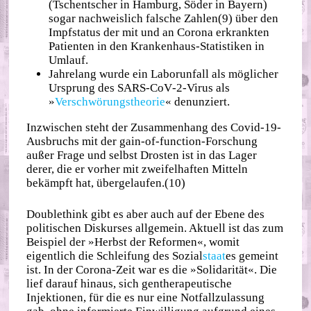
(Tschentscher in Hamburg, Söder in Bayern)
sogar nachweislich falsche Zahlen(9) über den
Impfstatus der mit und an Corona erkrankten
Patienten in den Krankenhaus‐​Statistiken in
Umlauf.
Jahrelang wurde ein Laborunfall als möglicher
Ursprung des SARS‐​CoV‐​2‐​Virus als
»
Verschwörungstheorie
« denunziert.
Inzwischen steht der Zusammenhang des Covid‐​19‐​
Ausbruchs mit der gain‐​of‐​function‐​Forschung
außer Frage und selbst Drosten ist in das Lager
derer, die er vorher mit zweifelhaften Mitteln
bekämpft hat, übergelaufen.(10)
Doublethink gibt es aber auch auf der Ebene des
politischen Diskurses allgemein. Aktuell ist das zum
Beispiel der »Herbst der Reformen«, womit
eigentlich die Schleifung des Sozial
staat
es gemeint
ist. In der Corona‐​Zeit war es die »Solidarität«. Die
lief darauf hinaus, sich gentherapeutische
Injektionen, für die es nur eine Notfallzulassung