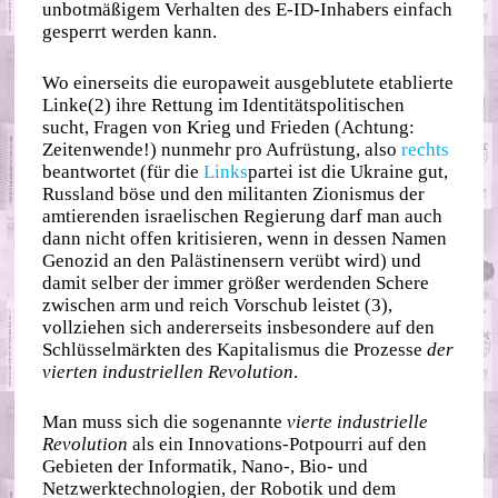
unbotmäßigem Verhalten des E‑ID‐​Inhabers einfach
gesperrt werden kann.
Wo einerseits die europaweit ausgeblutete etablierte
Linke(2) ihre Rettung im Identitätspolitischen
sucht, Fragen von Krieg und Frieden (Achtung:
Zeitenwende!) nunmehr pro Aufrüstung, also
rechts
beantwortet (für die
Links
partei ist die Ukraine gut,
Russland böse und den militanten Zionismus der
amtierenden israelischen Regierung darf man auch
dann nicht offen kritisieren, wenn in dessen Namen
Genozid an den Palästinensern verübt wird) und
damit selber der immer größer werdenden Schere
zwischen arm und reich Vorschub leistet (3),
vollziehen sich andererseits insbesondere auf den
Schlüsselmärkten des Kapitalismus die Prozesse
der
vierten industriellen Revolution
.
Man muss sich die sogenannte
vierte industrielle
Revolution
als ein Innovations‐​Potpourri auf den
Gebieten der Informatik, Nano‑, Bio‐ und
Netzwerktechnologien, der Robotik und dem