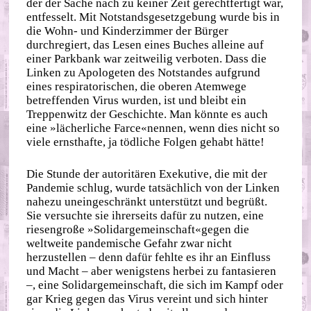
der der Sache nach zu keiner Zeit gerechtfertigt war,
entfesselt. Mit Notstandsgesetzgebung wurde bis in
die Wohn‐ und Kinderzimmer der Bürger
durchregiert, das Lesen eines Buches alleine auf
einer Parkbank war zeitweilig verboten. Dass die
Linken zu Apologeten des Notstandes aufgrund
eines respiratorischen, die oberen Atemwege
betreffenden Virus wurden, ist und bleibt ein
Treppenwitz der Geschichte. Man könnte es auch
eine »lächerliche Farce«nennen, wenn dies nicht so
viele ernsthafte, ja tödliche Folgen gehabt hätte!
Die Stunde der autoritären Exekutive, die mit der
Pandemie schlug, wurde tatsächlich von der Linken
nahezu uneingeschränkt unterstützt und begrüßt.
Sie versuchte sie ihrerseits dafür zu nutzen, eine
riesengroße »Solidargemeinschaft«gegen die
weltweite pandemische Gefahr zwar nicht
herzustellen – denn dafür fehlte es ihr an Einfluss
und Macht – aber wenigstens herbei zu fantasieren
–, eine Solidargemeinschaft, die sich im Kampf oder
gar Krieg gegen das Virus vereint und sich hinter