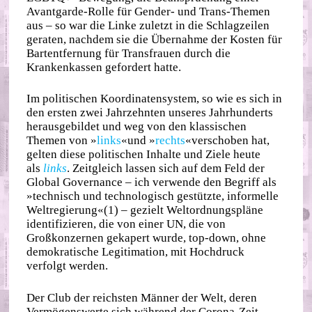
Avantgarde‐​Rolle für Gender‐ und Trans‐​Themen
aus – so war die Linke zuletzt in die Schlagzeilen
geraten, nachdem sie die Übernahme der Kosten für
Bartentfernung für Transfrauen durch die
Krankenkassen gefordert hatte.
Im politischen Koordinatensystem, so wie es sich in
den ersten zwei Jahrzehnten unseres Jahrhunderts
herausgebildet und weg von den klassischen
Themen von »
links
«und »
rechts
«verschoben hat,
gelten diese politischen Inhalte und Ziele heute
als
links
. Zeitgleich lassen sich auf dem Feld der
Global Governance – ich verwende den Begriff als
»technisch und technologisch gestützte, informelle
Weltregierung«(1) – gezielt Weltordnungspläne
identifizieren, die von einer UN, die von
Großkonzernen gekapert wurde, top‐​down, ohne
demokratische Legitimation, mit Hochdruck
verfolgt werden.
Der Club der reichsten Männer der Welt, deren
Vermögenswerte sich während der Corona‐​Zeit