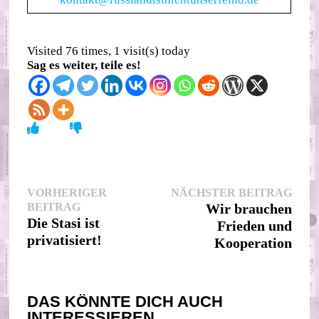
Visited 76 times, 1 visit(s) today
Sag es weiter, teile es!
Beitragsnavigation
Nächs
VORHERIGER
NÄCHSTER BEITRAG
Vorheriger
Beitr
BEITRAG
Wir brauchen
Beitrag:
Die Stasi ist
Frieden und
privatisiert!
Kooperation
DAS KÖNNTE DICH AUCH
INTERESSIEREN