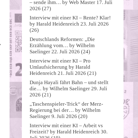
– sende ihm…
by
Web Master
17. Juli
2026
(27)
Interview mit einer KI – Rente? Klar!
by
Harald Heidenreich
23. Juli 2026
(26)
Deutschlands Reformen: „Die
A
Erzählung vom…
by
Wilhelm
Saelinger
22. Juli 2026
(24)
Interview mit einer KI – Pro
Umlaufsicherung
by
Harald
Heidenreich
21. Juli 2026
(21)
Dunja Hayali fährt Bahn – und stellt
die…
by
Wilhelm Saelinger
29. Juli
2026
(21)
„Taschenspieler-Trick“ der Merz-
Regierung bei der…
by
Wilhelm
Saelinger
9. Juli 2026
(20)
Interview mit einer KI – Arbeit vs
Freizeit?
by
Harald Heidenreich
30.
Juli 2026
(19)