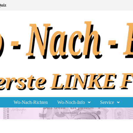
uiz
Wo-Nach-Richten
Wo-Noch-Info
Service