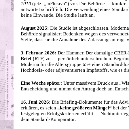
1010
(jetzt „mFlusiva“) vor. Die Behörde — konkret
antwortet schriftlich: Die Verwendung eines Standa
keine Einwände. Die Studie läuft an.
August 2025:
Die Studie ist abgeschlossen. Modern
Behörde signalisiert Bedenken wegen des verwendet
Stelle, dass sie die Annahme des Zulassungsantrags 
3. Februar 2026:
Der Hammer. Der damalige CBER-
Brief
(RTF) zu — persönlich unterschrieben. Begründu
Moderna für die Altersgruppe 65+ einen Standarddosi
Hochdosis- oder adjuvantierten Impfstoffs, wie es d
Eine Woche später:
Unter massivem Druck aus „Wisse
Entscheidung und nimmt den Antrag doch an. Entsch
16. Juni 2026:
Die Briefing-Dokumente für das Advi
erklären, es seien
„keine größeren Mängel“
bei der 
festgelegten Erfolgskriterien erfüllt — Nichtunterl
dem Standard-Komparator.