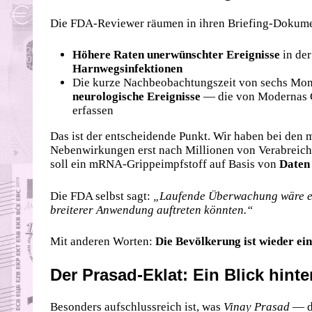
Die FDA-Reviewer räumen in ihren Briefing-Dokume
Höhere Raten unerwünschter Ereignisse
in de
Harnwegsinfektionen
Die kurze Nachbeobachtungszeit von sechs Mo
neurologische Ereignisse
— die von Modernas 
erfassen
Das ist der entscheidende Punkt. Wir haben bei de
Nebenwirkungen erst nach Millionen von Verabreich
soll ein mRNA-Grippeimpfstoff auf Basis von
Daten
Die FDA selbst sagt:
„Laufende Überwachung wäre erf
breiterer Anwendung auftreten könnten.“
Mit anderen Worten:
Die Bevölkerung ist wieder ei
Der Prasad-Eklat: Ein Blick hinte
Besonders aufschlussreich ist, was
Vinay Prasad
— de