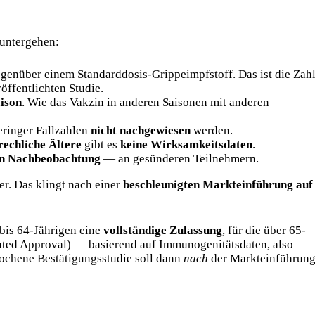
 untergehen:
genüber einem Standarddosis-Grippeimpfstoff. Das ist die Zah
öffentlichten Studie.
aison
. Wie das Vakzin in anderen Saisonen mit anderen
ringer Fallzahlen
nicht nachgewiesen
werden.
rechliche Ältere
gibt es
keine Wirksamkeitsdaten
.
n Nachbeobachtung
— an gesünderen Teilnehmern.
er. Das klingt nach einer
beschleunigten Markteinführung auf
 bis 64-Jährigen eine
vollständige Zulassung
, für die über 65-
ted Approval) — basierend auf Immunogenitätsdaten, also
rochene Bestätigungsstudie soll dann
nach
der Markteinführun