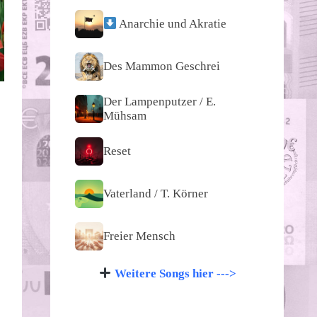
Anarchie und Akratie
Des Mammon Geschrei
Der Lampenputzer / E.
Mühsam
Reset
Vaterland / T. Körner
Freier Mensch
Weitere Songs hier --->