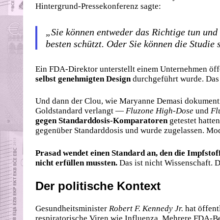
Hintergrund-Pressekonferenz sagte:
„Sie können entweder das Richtige tun und
besten schützt. Oder Sie können die Studie s
Ein FDA-Direktor unterstellt einem Unternehmen öff
selbst genehmigten Design
durchgeführt wurde. Das i
Und dann der Clou, wie Maryanne Demasi dokumentier
Goldstandard verlangt —
Fluzone High-Dose
und
Fl
gegen Standarddosis-Komparatoren
getestet hatte
gegenüber Standarddosis und wurde zugelassen. Mo
Prasad wendet einen Standard an, den die Impfstoff
nicht erfüllen mussten.
Das ist nicht Wissenschaft. D
Der politische Kontext
Gesundheitsminister
Robert F. Kennedy Jr.
hat öffent
respiratorische Viren wie Influenza. Mehrere FDA-B