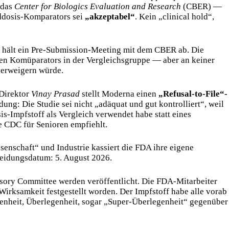
 das
Center for Biologics Evaluation and Research
(CBER) —
rddosis-Komparators sei
„akzeptabel“
. Kein „clinical hold“,
a hält ein Pre-Submission-Meeting mit dem CBER ab. Die
en Komüparators in der Vergleichsgruppe — aber an keiner
verweigern würde.
Direktor
Vinay Prasad
stellt Moderna einen
„Refusal-to-File“-
ng: Die Studie sei nicht „adäquat und gut kontrolliert“, weil
s-Impfstoff als Vergleich verwendet habe statt eines
ie CDC für Senioren empfiehlt.
nschaft“ und Industrie kassiert die FDA ihre eigene
eidungsdatum: 5. August 2026.
sory Committee werden veröffentlicht. Die FDA-Mitarbeiter
Wirksamkeit festgestellt worden. Der Impfstoff habe alle vorab
egenheit, Überlegenheit, sogar „Super-Überlegenheit“ gegenüber