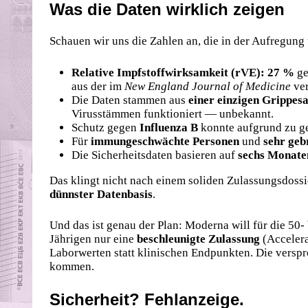
Was die Daten wirklich zeigen
Schauen wir uns die Zahlen an, die in der Aufregung
Relative Impfstoffwirksamkeit (rVE): 27 %
ge
aus der im
New England Journal of Medicine
ver
Die Daten stammen aus
einer einzigen Grippes
Virusstämmen funktioniert — unbekannt.
Schutz gegen
Influenza B
konnte aufgrund zu ge
Für
immungeschwächte Personen
und
sehr geb
Die Sicherheitsdaten basieren auf
sechs Monate
Das klingt nicht nach einem soliden Zulassungsdossi
dünnster Datenbasis
.
Und das ist genau der Plan: Moderna will für die 50-
Jährigen nur eine
beschleunigte Zulassung
(Accelera
Laborwerten statt klinischen Endpunkten. Die versp
kommen.
Sicherheit? Fehlanzeige.