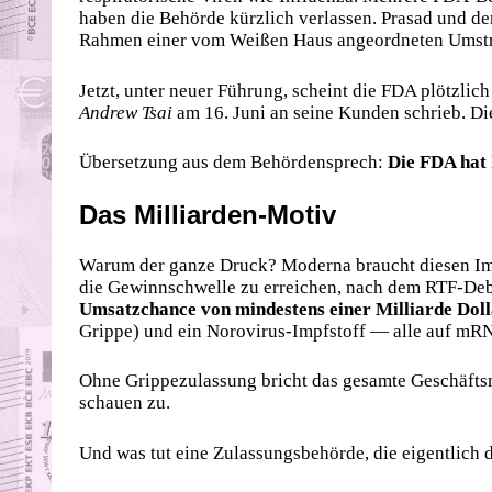
haben die Behörde kürzlich verlassen. Prasad und 
Rahmen einer vom Weißen Haus angeordneten Umstr
Jetzt, unter neuer Führung, scheint die FDA plötzlic
Andrew Tsai
am 16. Juni an seine Kunden schrieb. D
Übersetzung aus dem Behördensprech:
Die FDA hat 
Das Milliarden-Motiv
Warum der ganze Druck? Moderna braucht diesen Imp
die Gewinnschwelle zu erreichen, nach dem RTF-Deb
Umsatzchance von mindestens einer Milliarde Dol
Grippe) und ein Norovirus-Impfstoff — alle auf mR
Ohne Grippezulassung bricht das gesamte Geschäfts
schauen zu.
Und was tut eine Zulassungsbehörde, die eigentlich d