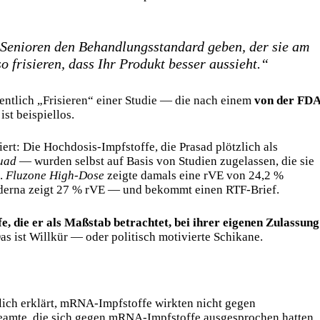
 Senioren den Behandlungsstandard geben, der sie am
o frisieren, dass Ihr Produkt besser aussieht.“
entlich „Frisieren“ einer Studie — die nach einem
von der FD
st beispiellos.
t: Die Hochdosis-Impfstoffe, die Prasad plötzlich als
uad
— wurden selbst auf Basis von Studien zugelassen, die sie
n.
Fluzone High-Dose
zeigte damals eine rVE von 24,2 %
derna zeigt 27 % rVE — und bekommt einen RTF-Brief.
e, die er als Maßstab betrachtet, bei ihrer eigenen Zulassung
as ist Willkür — oder politisch motivierte Schikane.
lich erklärt, mRNA-Impfstoffe wirkten nicht gegen
eamte, die sich gegen mRNA-Impfstoffe ausgesprochen hatten,