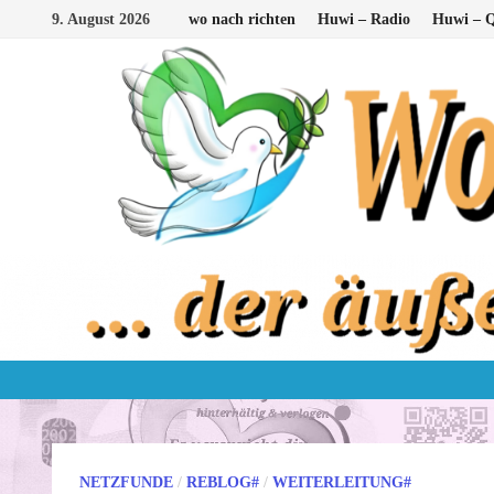
Zum
9. August 2026
wo nach richten
Huwi – Radio
Huwi – Q
Inhalt
springen
NETZFUNDE
/
REBLOG#
/
WEITERLEITUNG#