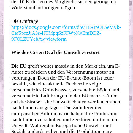
der 10 Kriterien des Vergleichs sie den geringsten
Widerstand aufbringen mögen.
Die Umfrage:
https://docs.google.com/forms/d/e/1FAIpQLSeVXk-
Cef5pfzJiA3s-HTMpqSzFFWpKvBmDDZ-
9FQLZUYcbAw/viewform
Wie der Green Deal die Umwelt zerstört
D
ie EU greift weiter massiv in den Markt ein, um E-
Autos zu fördern und den Verbrennungsmotor zu
verdrängen. Doch der EU-E-Auto-Boom ist teuer
bezahlt, wie eine aktuelle Recherche zeigt:
verschmutztes Grundwasser, verseuchte Böden und
verschmutzte Luft bringen in der EU mehr E-Autos
auf die Straße – die Umweltschäden werden einfach
nach Indien ausgelagert. Die Zulieferer der
europäischen Autoindustrie haben ihre Produktion
nach Indien verschoben und zerstören dort nun die
Umwelt. Während in Europa hohe Umwelt- und
Sozialstandards gelten und die Produktion teurer