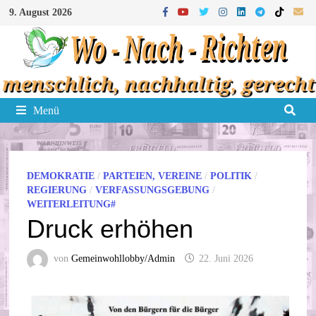
Zum
9. August 2026
Inhalt
springen
Menü
DEMOKRATIE
/
PARTEIEN, VEREINE
/
POLITIK
/
REGIERUNG
/
VERFASSUNGSGEBUNG
/
WEITERLEITUNG#
Druck erhöhen
von
Gemeinwohllobby/Admin
22. Juni 2026