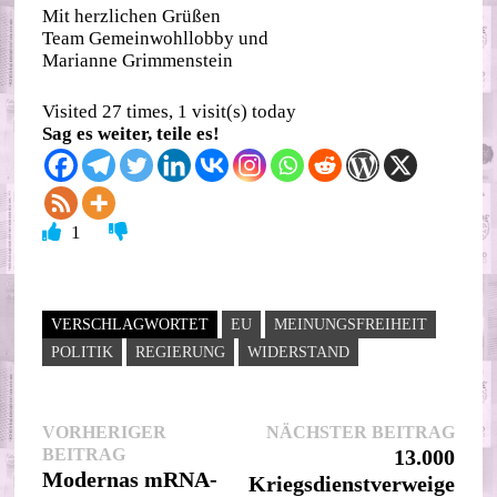
Mit herzlichen Grüßen
Team Gemeinwohllobby und
Marianne Grimmenstein
Visited 27 times, 1 visit(s) today
Sag es weiter, teile es!
1
VERSCHLAGWORTET
EU
MEINUNGSFREIHEIT
POLITIK
REGIERUNG
WIDERSTAND
Beitragsnavigation
Nächs
VORHERIGER
NÄCHSTER BEITRAG
Vorheriger
Beitr
BEITRAG
13.000
Beitrag:
Modernas mRNA-
Kriegsdienstverweigerer