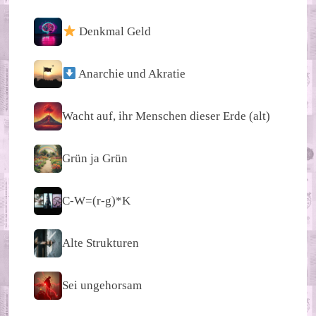
Denkmal Geld
Anarchie und Akratie
Wacht auf, ihr Menschen dieser Erde (alt)
Grün ja Grün
C-W=(r-g)*K
Alte Strukturen
Sei ungehorsam