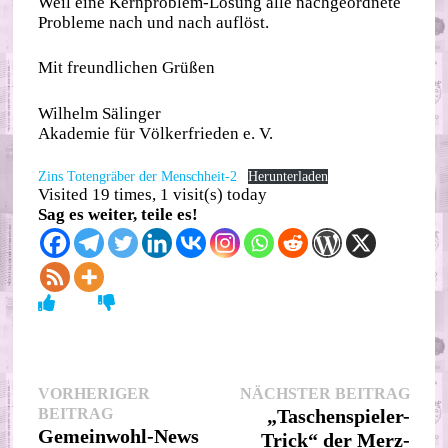
Weil eine Kernproblem-Lösung alle nachgeordnete
Probleme nach und nach auflöst.
Mit freundlichen Grüßen
Wilhelm Sälinger
Akademie für Völkerfrieden e. V.
Zins Totengräber der Menschheit-2
Herunterladen
Visited 19 times, 1 visit(s) today
Sag es weiter, teile es!
Beitragsnavigation
Nächs
VORHERIGER
NÄCHSTER BEITRAG
Vorheriger
Beitr
BEITRAG
„Taschenspieler-
Beitrag:
Gemeinwohl-News
Trick“ der Merz-