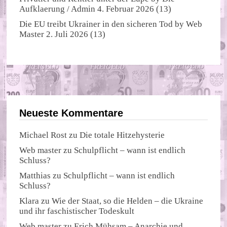
Aufklaerung / Admin
4. Februar 2026
(13)
Die EU treibt Ukrainer in den sicheren Tod
by
Web
Master
2. Juli 2026
(13)
Neueste Kommentare
Michael Rost
zu
Die totale Hitzehysterie
Web master
zu
Schulpflicht – wann ist endlich
Schluss?
Matthias
zu
Schulpflicht – wann ist endlich
Schluss?
Klara
zu
Wie der Staat, so die Helden – die Ukraine
und ihr faschistischer Todeskult
Web master
zu
Erich Mühsam – Anarchie und