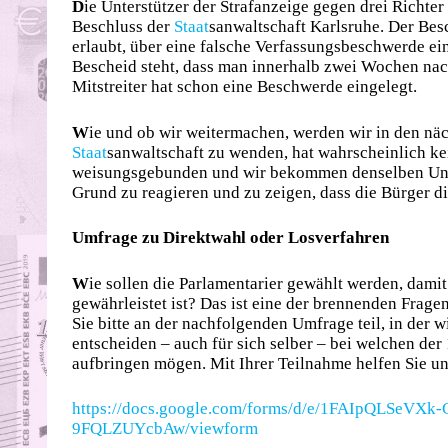
D
ie Unterstützer der Strafanzeige gegen drei Richte
Beschluss der
Staat
sanwaltschaft Karlsruhe. Der Besc
erlaubt, über eine falsche Verfassungsbeschwerde ein 
Bescheid steht, dass man innerhalb zwei Wochen na
Mitstreiter hat schon eine Beschwerde eingelegt.
W
ie und ob wir weitermachen, werden wir in den näc
Staat
sanwaltschaft zu wenden, hat wahrscheinlich k
weisungsgebunden und wir bekommen denselben Uns
Grund zu reagieren und zu zeigen, dass die Bürger 
Umfrage zu Direktwahl oder Losverfahren
W
ie sollen die Parlamentarier gewählt werden, dami
gewährleistet ist? Das ist eine der brennenden Frage
Sie bitte an der nachfolgenden Umfrage teil, in der
entscheiden – auch für sich selber – bei welchen der
aufbringen mögen. Mit Ihrer Teilnahme helfen Sie u
https://docs.google.com/forms/d/e/1FAIpQLSeV
9FQLZUYcbAw/viewform