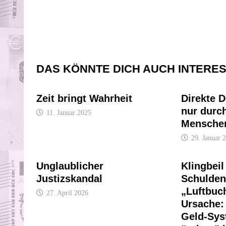
DAS KÖNNTE DICH AUCH INTERE
Zeit bringt Wahrheit
Direkte D
nur durc
11. Januar 2025
Mensche
29. Januar 
Unglaublicher
Klingbeil
Justizskandal
Schulden
„Luftbuc
27. April 2026
Ursache:
Geld-Sys