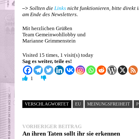
–>
Sollten die
Links
nicht funktionieren, bitte direkt
am Ende des Newsletters.
Mit herzlichen Grüßen
Team Gemeinwohllobby und
Marianne Grimmenstein
Visited 15 times, 1 visit(s) today
Sag es weiter, teile es!
1
VERSCHLAGWORTET
EU
MEINUNGSFREIHEIT
P
Beitragsnavigation
Vorheriger
VORHERIGER BEITRAG
Beitrag:
An ihren Taten sollt ihr sie erkennen