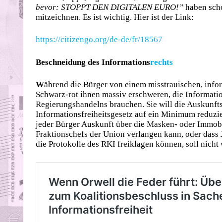
bevor: STOPPT DEN DIGITALEN EURO!”
haben scho
mitzeichnen. Es ist wichtig. Hier ist der Link:
https://citizengo.org/de-de/fr/18567
Beschneidung des Informations
rechts
W
ährend die Bürger von einem misstrauischen, inf
Schwarz-rot ihnen massiv erschweren, die Informati
Regierungshandelns brauchen. Sie will die Auskunft
Informationsfreiheitsgesetz auf ein Minimum reduzie
jeder Bürger Auskunft über die Masken- oder Immobi
Fraktionschefs der Union verlangen kann, oder dass J
die Protokolle des RKI freiklagen können, soll nich