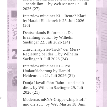
– sende ihm…
by
Web Master
17. Juli
2026
(27)
Interview mit einer KI – Rente? Klar!
by
Harald Heidenreich
23. Juli 2026
(26)
Deutschlands Reformen: „Die
Erzählung vom…
by
Wilhelm
Saelinger
22. Juli 2026
(24)
„Taschenspieler-Trick“ der Merz-
Regierung bei der…
by
Wilhelm
Saelinger
9. Juli 2026
(24)
Interview mit einer KI – Pro
Umlaufsicherung
by
Harald
Heidenreich
21. Juli 2026
(21)
Dunja Hayali fährt Bahn – und stellt
die…
by
Wilhelm Saelinger
29. Juli
2026
(21)
Nächster
G
Modernas mRNA-Grippe-„Impfstoff“
Beitrag:
.
und die zu…
by
Web Master
18. Juni