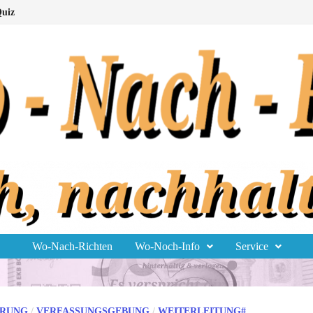
uiz
Wo-Nach-Richten
Wo-Noch-Info
Service
ERUNG
/
VERFASSUNGSGEBUNG
/
WEITERLEITUNG#