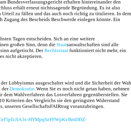
r am Bundesverfassungsgericht erhalten hintereinander den
hluss erhält erneut nichtssagende Begründung. Es ist also
Urteil zu fällen und das auch noch richtig zu titulieren. In dem
ch Zugang des Bescheids Beschwerde einlegen könnte. Ein
hsten Tagen entscheiden. Sich an eine weitere
einen großen Sinn, denn die
Staat
sanwaltschaften sind alle
inn aufgetischt. Der
Rechts
staat
funktioniert nicht mehr, ein
dies nicht akzeptieren.
t der Lobbyismus ausgeschaltet wird und die Sicherheit der Wah
n der
Demokratie
. Wenn Sie es noch nicht getan haben, nehmen
 wir dem Wahlverfahren das Losverfahren gegenüberstellen. Sie
 10 Kriterien des Vergleichs sie den geringsten Widerstand
ns, unseren GesellschaftsFAIRtrag voranzubringen.
Xk-Cef5pfzJiA3s-HTMpqSzFFWpKvBmDDZ-