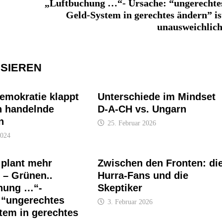
„Luftbuchung …“- Ursache: “ungerechte
Geld-System in gerechtes ändern” is
unausweichlich
SSIEREN
emokratie klappt
Unterschiede im Mindset
h handelnde
D-A-CH vs. Ungarn
n
25. Februar 2026
2024
 plant mehr
Zwischen den Fronten: di
 – Grünen..
Hurra-Fans und die
hung …“-
Skeptiker
 “ungerechtes
3. Februar 2026
tem in gerechtes