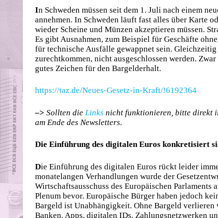
I
n Schweden müssen seit dem 1. Juli nach einem ne
annehmen. In Schweden läuft fast alles über Karte o
wieder Scheine und Münzen akzeptieren müssen. Stra
Es gibt Ausnahmen, zum Beispiel für Geschäfte ohne
für technische Ausfälle gewappnet sein. Gleichzeitig
zurechtkommen, nicht ausgeschlossen werden. Zwar i
gutes Zeichen für den Bargelderhalt.
https://taz.de/Neues-Gesetz-in-Kraft/!6192364
–>
Sollten die
Links
nicht funktionieren, bitte direkt
am Ende des Newsletters.
Die Einführung des digitalen Euros konkretisiert s
D
ie Einführung des digitalen Euros rückt leider im
monatelangen Verhandlungen wurde der Gesetzentwu
Wirtschaftsausschuss des Europäischen Parlaments
Plenum bevor. Europäische Bürger haben jedoch keine
Bargeld ist Unabhängigkeit. Ohne Bargeld verlieren
Banken, Apps, digitalen IDs, Zahlungsnetzwerken und