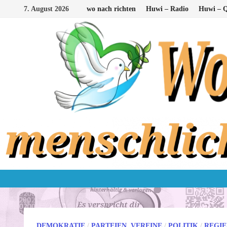
Zum
7. August 2026
wo nach richten
Huwi – Radio
Huwi – Q
Inhalt
springen
DEMOKRATIE
/
PARTEIEN, VEREINE
/
POLITIK
/
REGI