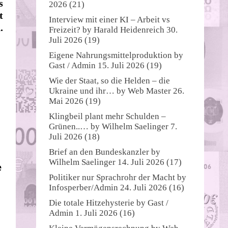
s
2026
(21)
t
Interview mit einer KI – Arbeit vs
.
Freizeit?
by
Harald Heidenreich
30.
Juli 2026
(19)
Eigene Nahrungsmittelproduktion
by
Gast / Admin
15. Juli 2026
(19)
Wie der Staat, so die Helden – die
Ukraine und ihr…
by
Web Master
26.
Mai 2026
(19)
Klingbeil plant mehr Schulden –
Grünen..…
by
Wilhelm Saelinger
7.
Juli 2026
(18)
Brief an den Bundeskanzler
by
Wilhelm Saelinger
14. Juli 2026
(17)
e
Politiker nur Sprachrohr der Macht
by
Infosperber/Admin
24. Juli 2026
(16)
Die totale Hitzehysterie
by
Gast /
Admin
1. Juli 2026
(16)