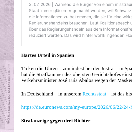
Hartes Urteil in Spanien
T
icken die Uhren – zumindest bei der Justiz – in S
hat die Strafkammer des obersten Gerichtshofes eins
Verkehrsminister José Luis Ábalos wegen der Masken-
I
n Deutschland – in unserem
Rechts
staat
– ist das b
https://de.euronews.com/my-europe/2026/06/22/24-h
Strafanzeige gegen drei Richter