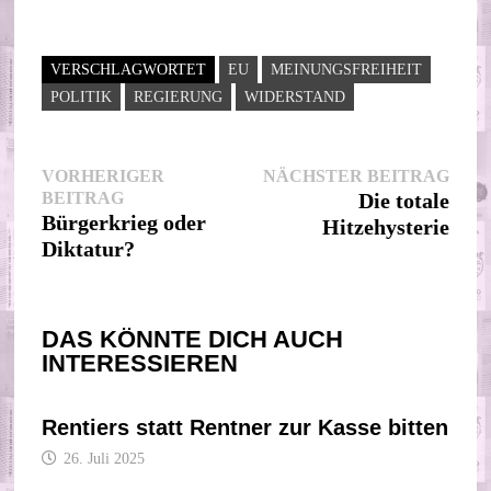
VERSCHLAGWORTET
EU
MEINUNGSFREIHEIT
POLITIK
REGIERUNG
WIDERSTAND
Beitragsnavigation
Nächs
VORHERIGER
NÄCHSTER BEITRAG
Vorheriger
Beitr
BEITRAG
Die totale
Beitrag:
Bürgerkrieg oder
Hitzehysterie
Diktatur?
DAS KÖNNTE DICH AUCH
INTERESSIEREN
Rentiers statt Rentner zur Kasse bitten
26. Juli 2025