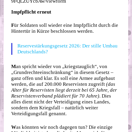
9FQLZUYcbAw/viewform
Impfpflicht erneut
F
ür Soldaten soll wieder eine Impfpflicht durch die
Hintertür in Kürze beschlossen werden.
Reservestärkungsgesetz 2026: Der stille Umbau
Deutschlands?
M
an spricht wieder von „kriegstauglich“, von
„Grundrechteeinschränkung“ in diesem Gesetz –
ganz offen und klar. Es soll eine Armee aufgebaut
werden, die auf 200.000 Reservisten zugreift
(das
Alter für Reservisten liegt derzeit bei 65 Jahre, der
Reservistenverband plädiert für 70 Jahre)
. Dies
alles dient nicht der Verteidigung eines Landes,
sondern dem Kriegsfall – natürlich weiter
Verteidigungsfall genannt.
W
as könnten wir noch dagegen tun? Die einzige