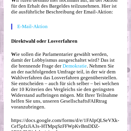
W
ir rufen deshalb hier nochmals auf, an der Aktion
für den Erhalt des Bargeldes teilzunehmen. Hier ist
die ausführliche Beschreibung der Email-Aktion:
E-Mail-Aktion
Direktwahl oder Losverfahren
W
ie sollen die Parlamentarier gewählt werden,
damit der Lobbyismus ausgeschaltet wird? Das ist
die brennende Frage der
Demokratie
. Nehmen Sie
an der nachfolgenden Umfrage teil, in der wir dem
Wahlverfahren das Losverfahren gegenüberstellen.
Sie entscheiden – auch für sich selber – bei welchen
der 10 Kriterien des Vergleichs sie den geringsten
Widerstand aufbringen mögen. Mit Ihrer Teilnahme
helfen Sie uns, unseren GesellschaftsFAIRtrag
voranzubringen.
https://docs.google.com/forms/d/e/1FAIpQLSeVXk-
Cef5pfzJiA3s-HTMpqSzFFWpKvBmDDZ-