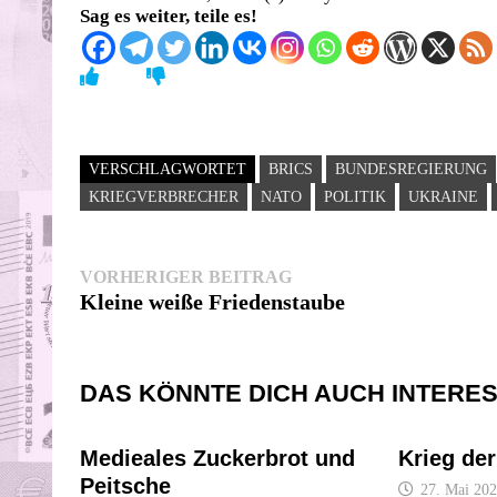
Sag es weiter, teile es!
VERSCHLAGWORTET
BRICS
BUNDESREGIERUNG
KRIEGVERBRECHER
NATO
POLITIK
UKRAINE
Beitragsnavigation
Vorheriger
VORHERIGER BEITRAG
Beitrag:
Kleine weiße Friedenstaube
DAS KÖNNTE DICH AUCH INTERE
Medieales Zuckerbrot und
Krieg der
Peitsche
27. Mai 20