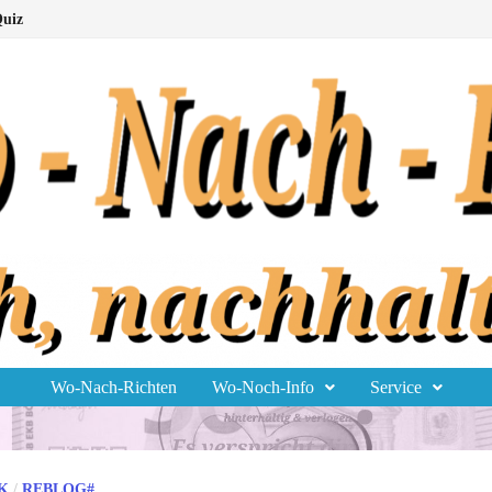
uiz
Wo-Nach-Richten
Wo-Noch-Info
Service
K
/
REBLOG#