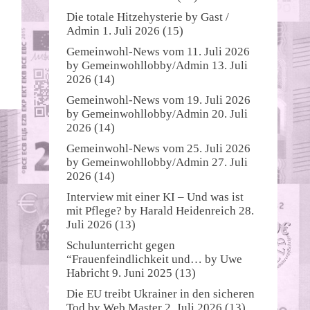
Die totale Hitzehysterie
by
Gast /
Admin
1. Juli 2026
(15)
Gemeinwohl-News vom 11. Juli 2026
by
Gemeinwohllobby/Admin
13. Juli
2026
(14)
Gemeinwohl-News vom 19. Juli 2026
by
Gemeinwohllobby/Admin
20. Juli
2026
(14)
Gemeinwohl-News vom 25. Juli 2026
by
Gemeinwohllobby/Admin
27. Juli
2026
(14)
Interview mit einer KI – Und was ist
mit Pflege?
by
Harald Heidenreich
28.
Juli 2026
(13)
Schulunterricht gegen
“Frauenfeindlichkeit und…
by
Uwe
Habricht
9. Juni 2025
(13)
Die EU treibt Ukrainer in den sicheren
Tod
by
Web Master
2. Juli 2026
(13)