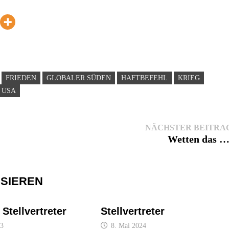
FRIEDEN
GLOBALER SÜDEN
HAFTBEFEHL
KRIEG
USA
NÄCHSTER BEITRA
Wetten das …
SSIEREN
 Stellvertreter
Stellvertreter
23
8. Mai 2024