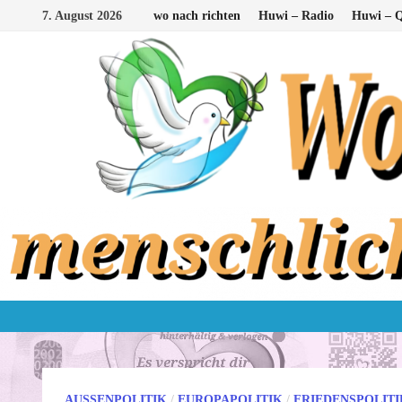
Zum
7. August 2026
wo nach richten
Huwi – Radio
Huwi – Q
Inhalt
springen
AUSSENPOLITIK
/
EUROPAPOLITIK
/
FRIEDENSPOLITI