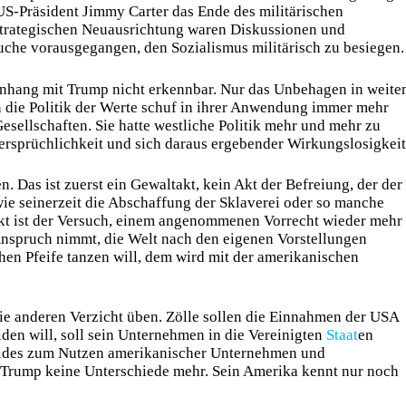
 US-Präsident Jimmy Carter das Ende des militärischen
strategischen Neuausrichtung waren Diskussionen und
uche vorausgegangen, den Sozialismus militärisch zu besiegen.
nhang mit Trump nicht erkennbar. Nur das Unbehagen in weite
n die Politik der Werte schuf in ihrer Anwendung immer mehr
esellschaften. Sie hatte westliche Politik mehr und mehr zu
sprüchlichkeit und sich daraus ergebender Wirkungslosigkeit
 Das ist zuerst ein Gewaltakt, kein Akt der Befreiung, der der
ie seinerzeit die Abschaffung der Sklaverei oder so manche
kt ist der Versuch, einem angenommenen Vorrecht wieder mehr
Anspruch nimmt, die Welt nach den eigenen Vorstellungen
hen Pfeife tanzen will, dem wird mit der amerikanischen
ie anderen Verzicht üben. Zölle sollen die Einnahmen der USA
iden will, soll sein Unternehmen in die Vereinigten
Staat
en
eides zum Nutzen amerikanischer Unternehmen und
Trump keine Unterschiede mehr. Sein Amerika kennt nur noch