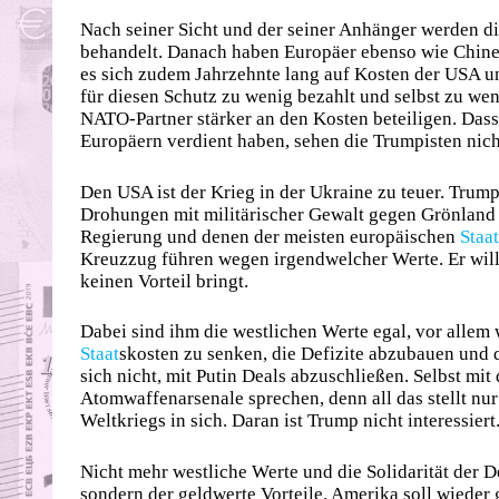
Nach seiner Sicht und der seiner Anhänger werden d
behandelt. Danach haben Europäer ebenso wie Chine
es sich zudem Jahrzehnte lang auf Kosten der USA u
für diesen Schutz zu wenig bezahlt und selbst zu wenig
NATO-Partner stärker an den Kosten beteiligen. Da
Europäern verdient haben, sehen die Trumpisten nich
Den USA ist der Krieg in der Ukraine zu teuer. Trump
Drohungen mit militärischer Gewalt gegen Grönland 
Regierung und denen der meisten europäischen
Staat
Kreuzzug führen wegen irgendwelcher Werte. Er will 
keinen Vorteil bringt.
Dabei sind ihm die westlichen Werte egal, vor allem
Staat
skosten zu senken, die Defizite abzubauen und d
sich nicht, mit Putin Deals abzuschließen. Selbst mit
Atomwaffenarsenale sprechen, denn all das stellt nur
Weltkriegs in sich. Daran ist Trump nicht interessiert
Nicht mehr westliche Werte und die Solidarität der D
sondern der geldwerte Vorteile. Amerika soll wieder 