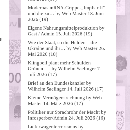
Modernas mRNA-Grippe-„Impfstoff“
und die zu…
by
Web Master
18. Juni
2026
(19)
Eigene Nahrungsmittelproduktion
by
Gast / Admin
15. Juli 2026
(19)
s
Wie der Staat, so die Helden – die
Ukraine und ihr…
by
Web Master
26.
Mai 2026
(18)
Klingbeil plant mehr Schulden –
Grünen..…
by
Wilhelm Saelinger
7.
Juli 2026
(17)
Brief an den Bundeskanzler
by
Wilhelm Saelinger
14. Juli 2026
(17)
Kleine Vermögensrechnung
by
Web
Master
14. März 2026
(17)
Politiker nur Sprachrohr der Macht
by
Infosperber/Admin
24. Juli 2026
(16)
Lieferwagenterrorismus
by