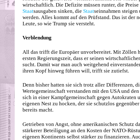
wirtschaftlich. Die Defizite müssen runter, die Prei
Staat
sausgaben sinken, die
Staat
seinnahmen steigen 
werden. Alles kommt auf den Prüfstand. Das ist der n
Leute, so wie Trump sie versteht.
Verblendung
All das trifft die Europäer unvorbereitet. Mit Zöllen
ersten Regierungszeit, dass er seinen wirtschaftlic
sucht. Damit war man auch weitgehend einverstanden.
ihren Kopf hinweg führen will, trifft sie zutiefst.
Denn bisher hatten sie sich trotz aller Differenzen,
Wertegemeinschaft verstanden mit den USA und den 
sich in einer Kampfgemeinschaft gegen Autokraten 
eigenen Nest zu hocken, der sie schutzlos gegenüber 
bereits macht.
Getrieben von Angst, ohne amerikanischen Schutz da 
stärkerer Beteiligung an den Kosten der NATO-Rüstung
eigenen Kontinents selbst stärker zu finanzieren. Au