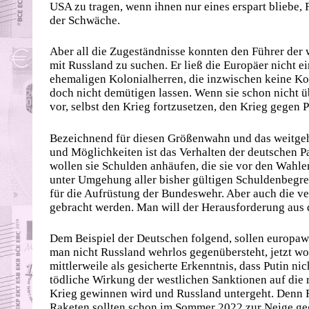
USA zu tragen, wenn ihnen nur eines erspart bliebe, 
der Schwäche.
Aber all die Zugeständnisse konnten den Führer der
mit Russland zu suchen. Er ließ die Europäer nicht 
ehemaligen Kolonialherren, die inzwischen keine Ko
doch nicht demütigen lassen. Wenn sie schon nicht ü
vor, selbst den Krieg fortzusetzen, den Krieg gegen
Bezeichnend für diesen Größenwahn und das weitgehe
und Möglichkeiten ist das Verhalten der deutschen 
wollen sie Schulden anhäufen, die sie vor den Wahlen
unter Umgehung aller bisher gültigen Schuldenbegr
für die Aufrüstung der Bundeswehr. Aber auch die ve
gebracht werden. Man will der Herausforderung aus 
Dem Beispiel der Deutschen folgend, sollen europaw
man nicht Russland wehrlos gegenübersteht, jetzt wo
mittlerweile als gesicherte Erkenntnis, dass Putin ni
tödliche Wirkung der westlichen Sanktionen auf die r
Krieg gewinnen wird und Russland untergeht. Denn R
Raketen sollten schon im Sommer 2022 zur Neige geg