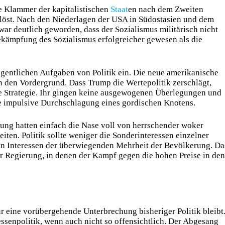
e Klammer der kapitalistischen
Staat
en nach dem Zweiten
elöst. Nach den Niederlagen der USA in Südostasien und dem
 war deutlich geworden, dass der Sozialismus militärisch nicht
ekämpfung des Sozialismus erfolgreicher gewesen als die
igentlichen Aufgaben von Politik ein. Die neue amerikanische
 in den Vordergrund. Dass Trump die Wertepolitik zerschlägt,
che Strategie. Ihr gingen keine ausgewogenen Überlegungen und
e impulsive Durchschlagung eines gordischen Knotens.
ung hatten einfach die Nase voll von herrschender woker
en. Politik sollte weniger die Sonderinteressen einzelner
den Interessen der überwiegenden Mehrheit der Bevölkerung. Da
r Regierung, in denen der Kampf gegen die hohen Preise in den
r eine vorübergehende Unterbrechung bisheriger Politik bleibt
essenpolitik, wenn auch nicht so offensichtlich. Der Abgesang