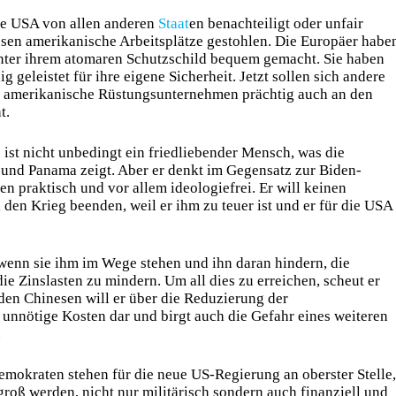
ie USA von allen anderen
Staat
en benachteiligt oder unfair
sen amerikanische Arbeitsplätze gestohlen. Die Europäer habe
nter ihrem atomaren Schutzschild bequem gemacht. Sie haben
 geleistet für ihre eigene Sicherheit. Jetzt sollen sich andere
ss amerikanische Rüstungsunternehmen prächtig auch an den
t.
 ist nicht unbedingt ein friedliebender Mensch, was die
und Panama zeigt. Aber er denkt im Gegensatz zur Biden-
en praktisch und vor allem ideologiefrei. Er will keinen
den Krieg beenden, weil er ihm zu teuer ist und er für die USA
 wenn sie ihm im Wege stehen und ihn daran hindern, die
ie Zinslasten zu mindern. Um all dies zu erreichen, scheut er
 den Chinesen will er über die Reduzierung der
 unnötige Kosten dar und birgt auch die Gefahr eines weiteren
.
emokraten stehen für die neue US-Regierung an oberster Stelle,
groß werden, nicht nur militärisch sondern auch finanziell und