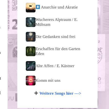
Anarchie und Akratie
Wucherers Alptraum / E.
Mühsam
a
Die Gedanken sind frei
Erschaffen für den Garten
n
Eden
Alte Affen / E. Kästner
t
Komm mit uns
l
Weitere Songs hier --->