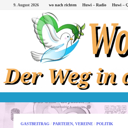
Zum
9. August 2026
wo nach richten
Huwi – Radio
Huwi – Q
Inhalt
springen
GASTBEITRAG
/
PARTEIEN, VEREINE
/
POLITIK