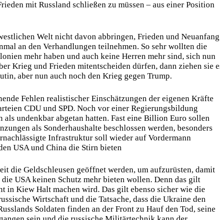
Frieden mit Russland schließen zu müssen – aus einer Position
 westlichen Welt nicht davon abbringen, Frieden und Neuanfang
einmal an den Verhandlungen teilnehmen. So sehr wollten die
lonien mehr haben und auch keine Herren mehr sind, sich nun
ber Krieg und Frieden mitentscheiden dürfen, dann ziehen sie e
 Putin, aber nun auch noch den Krieg gegen Trump.
nde Fehlen realistischer Einschätzungen der eigenen Kräfte
Parteien CDU und SPD. Noch vor einer Regierungsbildung
 als undenkbar abgetan hatten. Fast eine Billion Euro sollen
enzungen als Sonderhaushalte beschlossen werden, besonders
rnachlässigte Infrastruktur soll wieder auf Vordermann
den USA und China die Stirn bieten
eit die Geldschleusen geöffnet werden, um aufzurüsten, damit
 die USA keinen Schutz mehr bieten wollen. Denn das gilt
cht in Kiew Halt machen wird. Das gilt ebenso sicher wie die
ussische Wirtschaft und die Tatsache, dass die Ukraine den
usslands Soldaten finden an der Front zu Hauf den Tod, seine
angen sein und die russische Militärtechnik kann der