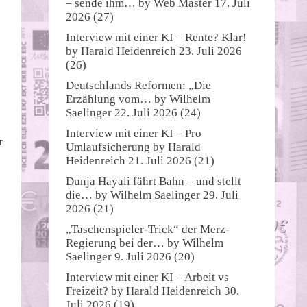
– sende ihm…
by
Web Master
17. Juli
2026
(27)
Interview mit einer KI – Rente? Klar!
by
Harald Heidenreich
23. Juli 2026
(26)
Deutschlands Reformen: „Die
Erzählung vom…
by
Wilhelm
Saelinger
22. Juli 2026
(24)
Interview mit einer KI – Pro
r
Umlaufsicherung
by
Harald
Heidenreich
21. Juli 2026
(21)
Dunja Hayali fährt Bahn – und stellt
die…
by
Wilhelm Saelinger
29. Juli
2026
(21)
„Taschenspieler-Trick“ der Merz-
Regierung bei der…
by
Wilhelm
Saelinger
9. Juli 2026
(20)
Interview mit einer KI – Arbeit vs
Freizeit?
by
Harald Heidenreich
30.
Juli 2026
(19)