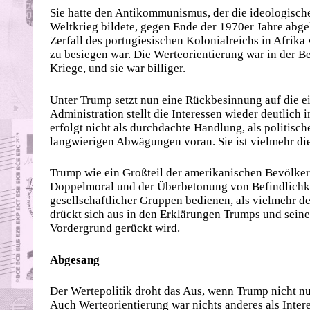
Sie hatte den Antikommunismus, der die ideologisch
Weltkrieg bildete, gegen Ende der 1970er Jahre abg
Zerfall des portugiesischen Kolonialreichs in Afrika
zu besiegen war. Die Werteorientierung war in der B
Kriege, und sie war billiger.
Unter Trump setzt nun eine Rückbesinnung auf die e
Administration stellt die Interessen wieder deutlich
erfolgt nicht als durchdachte Handlung, als politis
langwierigen Abwägungen voran. Sie ist vielmehr di
Trump wie ein Großteil der amerikanischen Bevölker
Doppelmoral und der Überbetonung von Befindlichkeit
gesellschaftlicher Gruppen bedienen, als vielmehr 
drückt sich aus in den Erklärungen Trumps und seine
Vordergrund gerückt wird.
Abgesang
Der Wertepolitik droht das Aus, wenn Trump nicht nu
Auch Werteorientierung war nichts anderes als Inter