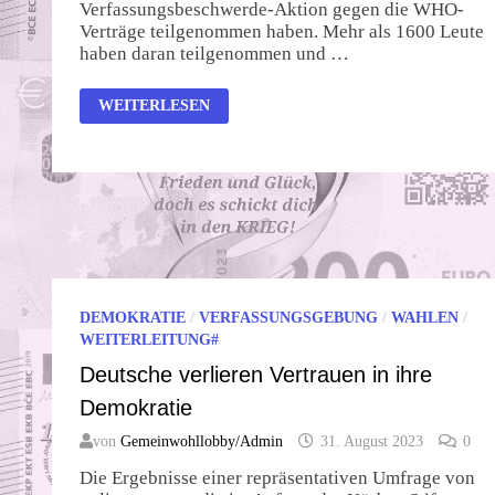
Verfassungsbeschwerde-Aktion gegen die WHO-
Verträge teilgenommen haben. Mehr als 1600 Leute
haben daran teilgenommen und …
ERSTE
WEITERLESEN
ERFOLGE
ZU
VERZEICHNEN!
DEMOKRATIE
/
VERFASSUNGSGEBUNG
/
WAHLEN
/
WEITERLEITUNG#
Deutsche verlieren Vertrauen in ihre
Demokratie
von
Gemeinwohllobby/Admin
31. August 2023
0
Die Ergebnisse einer repräsentativen Umfrage von