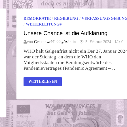
DEMOKRATIE
/
REGIERUNG
/
VERFASSUNGSGEBUN
/
WEITERLEITUNG#
Unsere Chance ist die Aufklärung
von
Gemeinwohllobby/Admin
5. Februar 2024
0
WHO hält Galgenfrist nicht ein Der 27. Januar 202
war der Stichtag, an dem die WHO den
Mitgliedsstaaten die Beratungsentwürfe des
Pandemievertrages (Pandemic Agreement – …
UNSERE
WEITERLESEN
CHANCE
IST
DIE
AUFKLÄRUNG