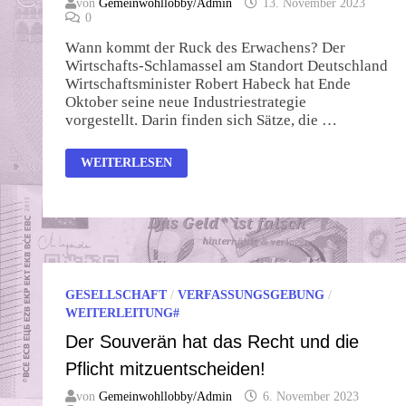
von
Gemeinwohllobby/Admin
13. November 2023
0
Wann kommt der Ruck des Erwachens? Der
Wirtschafts-Schlamassel am Standort Deutschland
Wirtschaftsminister Robert Habeck hat Ende
Oktober seine neue Industriestrategie
vorgestellt. Darin finden sich Sätze, die …
DAS
WEITERLESEN
ERWACHEN
DER
MACHT
GESELLSCHAFT
/
VERFASSUNGSGEBUNG
/
WEITERLEITUNG#
Der Souverän hat das Recht und die
Pflicht mitzuentscheiden!
von
Gemeinwohllobby/Admin
6. November 2023