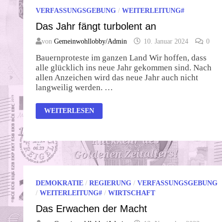
VERFASSUNGSGEBUNG
/
WEITERLEITUNG#
Das Jahr fängt turbolent an
von
Gemeinwohllobby/Admin
10. Januar 2024
0
Bauernproteste im ganzen Land Wir hoffen, dass
alle glücklich ins neue Jahr gekommen sind. Nach
allen Anzeichen wird das neue Jahr auch nicht
langweilig werden. …
DAS
WEITERLESEN
JAHR
FÄNGT
TURBOLENT
AN
DEMOKRATIE
/
REGIERUNG
/
VERFASSUNGSGEBUNG
/
WEITERLEITUNG#
/
WIRTSCHAFT
Das Erwachen der Macht