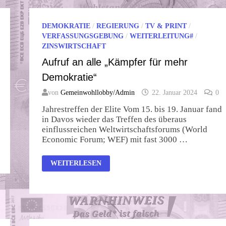
DEMOKRATIE
/
REGIERUNG
/
TV & PRINT
/
VERFASSUNGSGEBUNG
/
WEITERLEITUNG#
/
ZINSWIRTSCHAFT
Aufruf an alle „Kämpfer für mehr
Demokratie“
von
Gemeinwohllobby/Admin
22. Januar 2024
0
Jahrestreffen der Elite Vom 15. bis 19. Januar fand
in Davos wieder das Treffen des überaus
einflussreichen Weltwirtschaftsforums (World
Economic Forum; WEF) mit fast 3000 …
AUFRUF
WEITERLESEN
AN
ALLE
„KÄMPFER
FÜR
MEHR
DEMOKRATIE“