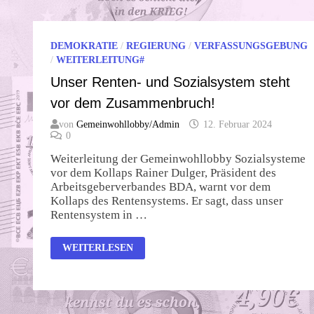
DEMOKRATIE
/
REGIERUNG
/
VERFASSUNGSGEBUNG
/
WEITERLEITUNG#
Unser Renten- und Sozialsystem steht
vor dem Zusammenbruch!
von
Gemeinwohllobby/Admin
12. Februar 2024
0
Weiterleitung der Gemeinwohllobby Sozialsysteme
vor dem Kollaps Rainer Dulger, Präsident des
Arbeitsgeberverbandes BDA, warnt vor dem
Kollaps des Rentensystems. Er sagt, dass unser
Rentensystem in …
UNSER
WEITERLESEN
RENTEN-
UND
SOZIALSYSTEM
STEHT
VOR
DEM
ZUSAMMENBRUCH!