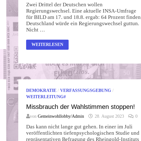
Zwei Drittel der Deutschen wollen
Regierungswechsel. Eine aktuelle INSA-Umfrage
für BILD am 17. und 18.8. ergab: 64 Prozent finden
Deutschland würde ein Regierungswechsel guttun.
Nicht …
UMFRAGE-
WEITERLESEN
DESASTER
FÜR
SCHOLZ
UND
DIE
AMPEL
DEMOKRATIE
/
VERFASSUNGSGEBUNG
/
WEITERLEITUNG#
Missbrauch der Wahlstimmen stoppen!
von
Gemeinwohllobby/Admin
28. August 2023
0
Das kann nicht lange gut gehen. In einer im Juli
veröffentlichten tiefenpsychologischen Studie und
repräsentativen Befragung des Rheingold-Instituts