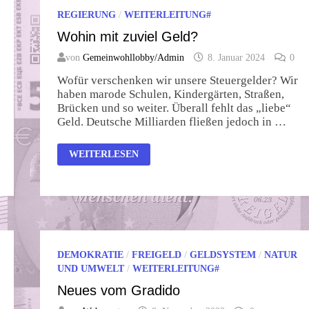
REGIERUNG
/
WEITERLEITUNG#
Wohin mit zuviel Geld?
von
Gemeinwohllobby/Admin
8. Januar 2024
0
Wofür verschenken wir unsere Steuergelder? Wir
haben marode Schulen, Kindergärten, Straßen,
Brücken und so weiter. Überall fehlt das „liebe“
Geld. Deutsche Milliarden fließen jedoch in …
WOHIN
WEITERLESEN
MIT
ZUVIEL
GELD?
DEMOKRATIE
/
FREIGELD
/
GELDSYSTEM
/
NATUR
UND UMWELT
/
WEITERLEITUNG#
Neues vom Gradido