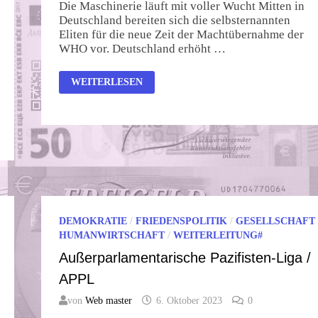
Die Maschinerie läuft mit voller Wucht Mitten in
Deutschland bereiten sich die selbsternannten
Eliten für die neue Zeit der Machtübernahme der
WHO vor. Deutschland erhöht …
DIE
WEITERLESEN
POLITIK
VERSAGT,
WIR
MÜSSEN
HANDELN!
DEMOKRATIE
/
FRIEDENSPOLITIK
/
GESELLSCHAFT
HUMANWIRTSCHAFT
/
WEITERLEITUNG#
Außerparlamentarische Pazifisten-Liga /
APPL
von
Web master
6. Oktober 2023
0