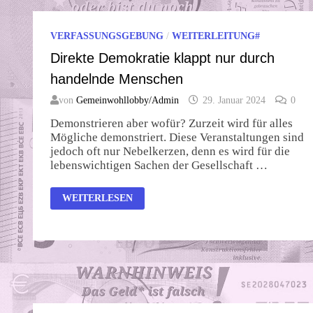
VERFASSUNGSGEBUNG
/
WEITERLEITUNG#
Direkte Demokratie klappt nur durch
handelnde Menschen
von
Gemeinwohllobby/Admin
29. Januar 2024
0
Demonstrieren aber wofür? Zurzeit wird für alles
Mögliche demonstriert. Diese Veranstaltungen sind
jedoch oft nur Nebelkerzen, denn es wird für die
lebenswichtigen Sachen der Gesellschaft …
DIREKTE
WEITERLESEN
DEMOKRATIE
KLAPPT
NUR
DURCH
HANDELNDE
MENSCHEN