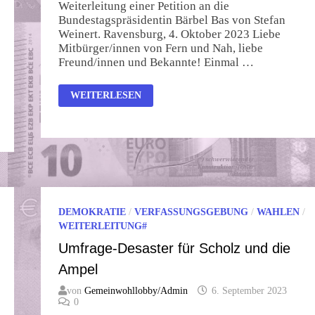
Weiterleitung einer Petition an die
Bundestagspräsidentin Bärbel Bas von Stefan
Weinert. Ravensburg, 4. Oktober 2023 Liebe
Mitbürger/innen von Fern und Nah, liebe
Freund/innen und Bekannte! Einmal …
AUSSERPARLAMENTARISCHE P
WEITERLESEN
AZIFISTEN-L
IGA /
A
PPL
DEMOKRATIE
/
VERFASSUNGSGEBUNG
/
WAHLEN
/
WEITERLEITUNG#
Umfrage-Desaster für Scholz und die
Ampel
von
Gemeinwohllobby/Admin
6. September 2023
0