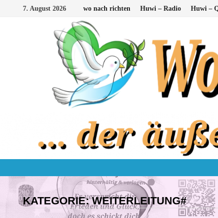
Zum
7. August 2026
wo nach richten
Huwi – Radio
Huwi – Q
Inhalt
springen
KATEGORIE:
WEITERLEITUNG#