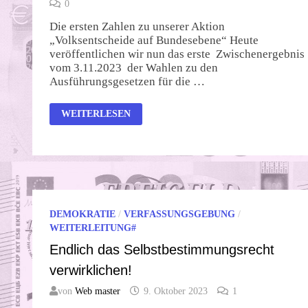
0
Die ersten Zahlen zu unserer Aktion
„Volksentscheide auf Bundesebene“ Heute
veröffentlichen wir nun das erste Zwischenergebnis
vom 3.11.2023 der Wahlen zu den
Ausführungsgesetzen für die …
DER
WEITERLESEN
SOUVERÄN
HAT
DAS
RECHT
UND
DIE
PFLICHT
MITZUENTSCHEIDEN!
DEMOKRATIE
/
VERFASSUNGSGEBUNG
/
WEITERLEITUNG#
Endlich das Selbstbestimmungsrecht
verwirklichen!
von
Web master
9. Oktober 2023
1