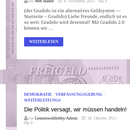
von
Web master
8. November 2023
0
(der Gradido ist ein alternatives Geldsystem —
Startseite – Gradido) Liebe Freunde, endlich ist es
so weit: Gradido wird dezentral! Mit Gradido 2.0
können wir …
NEUES
WEITERLESEN
VOM
GRADIDO
DEMOKRATIE
/
VERFASSUNGSGEBUNG
/
WEITERLEITUNG#
Die Politik versagt, wir müssen handeln!
von
Gemeinwohllobby/Admin
18. Oktober 2023
0