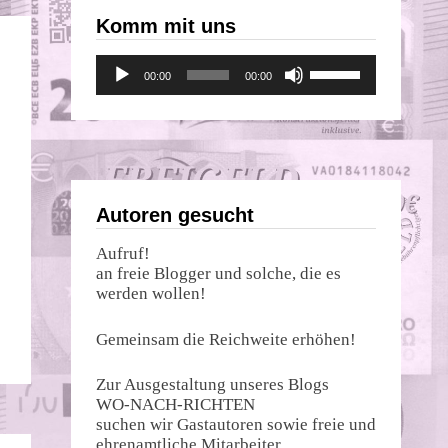
Komm mit uns
Audio-
Pfeiltasten
00:00
00:00
Player
Hoch/Runter
benutzen,
um
die
Lautstärke
zu
regeln.
Autoren gesucht
Aufruf!
an freie Blogger und solche, die es
werden wollen!
Gemeinsam die Reichweite erhöhen!
Zur Ausgestaltung unseres Blogs
WO-NACH-RICHTEN
suchen wir Gastautoren sowie freie und
ehrenamtliche Mitarbeiter.