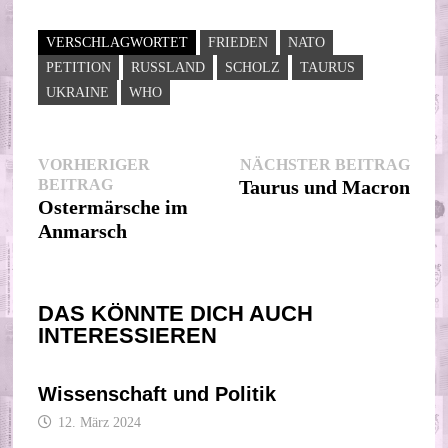
VERSCHLAGWORTET
FRIEDEN
NATO
PETITION
RUSSLAND
SCHOLZ
TAURUS
UKRAINE
WHO
Beitragsnavigation
Nächs
VORHERIGER
NÄCHSTER BEITRAG
Vorheriger
Beitr
BEITRAG
Taurus und Macron
Beitrag:
Ostermärsche im
Anmarsch
DAS KÖNNTE DICH AUCH
INTERESSIEREN
Wissenschaft und Politik
12. März 2024