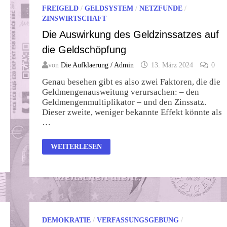
FREIGELD
/
GELDSYSTEM
/
NETZFUNDE
/
ZINSWIRTSCHAFT
Die Auswirkung des Geldzinssatzes auf
die Geldschöpfung
von
Die Aufklaerung / Admin
13. März 2024
0
Genau besehen gibt es also zwei Faktoren, die die
Geldmengenausweitung verursachen: – den
Geldmengenmultiplikator – und den Zinssatz.
Dieser zweite, weniger bekannte Effekt könnte als
…
DIE
WEITERLESEN
AUSWIRKUNG
DES
GELDZINSSATZES
AUF
DIE
GELDSCHÖPFUNG
DEMOKRATIE
/
VERFASSUNGSGEBUNG
/