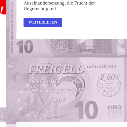
Auseinandersetzung, die Frucht der
Ungerechtigkeit. …
KRIEG
WEITERLESEN
–
WIRTSCHAFT
–
GESELLSCHAFT