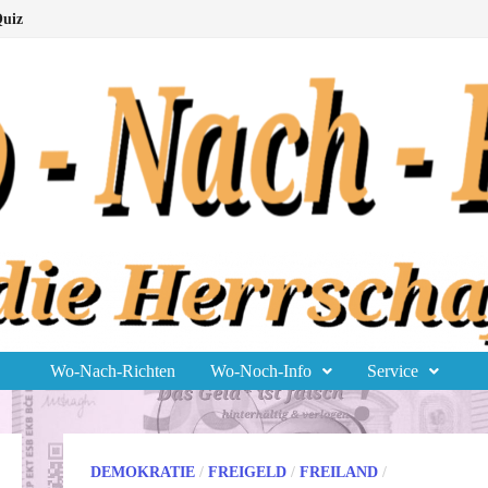
uiz
Wo-Nach-Richten
Wo-Noch-Info
Service
DEMOKRATIE
/
FREIGELD
/
FREILAND
/