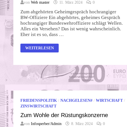
von
Web master
11. März 2024
0
Zum abgehörten Geheimgespräch hochrangiger
BW-Offiziere Ein abgehörtes, geheimes Gespräch
hochrangiger Bundeswehroffiziere schlägt Wellen.
Alles ein Versehen? Das ist wenig wahrscheinlich.
Eher ist es so, dass …
STILLE
WEITERLESEN
POST
FRIEDENSPOLITIK
/
NACHGELESEN#
/
WIRTSCHAFT
/
ZINSWIRTSCHAFT
Zum Wohle der Rüstungskonzerne
von
Infosperber/Admin
8. März 2024
0