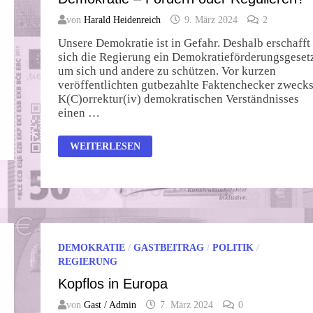
von
Harald Heidenreich
9. März 2024
2
Unsere Demokratie ist in Gefahr. Deshalb erschafft
sich die Regierung ein Demokratieförderungsgeset
um sich und andere zu schützen. Vor kurzen
veröffentlichten gutbezahlte Faktenchecker zweck
K(C)orrektur(iv) demokratischen Verständnisses
einen …
DEMOKRATIE
WEITERLESEN
–
FÖRDERN
ODER
REGULIEREN?
DEMOKRATIE
/
GASTBEITRAG
/
POLITIK
/
REGIERUNG
Kopflos in Europa
von
Gast / Admin
7. März 2024
0