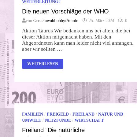
WEITERLEITUNG#
Die neuen Vorschläge der WHO
von
Gemeinwohllobby/Admin
25. März 2024
0
Aktion Taurus Wir bedanken uns bei allen, die bei
dieser Aktion mitgemacht haben. Mit den
Abgeordneten kann man leider nicht viel anfangen,
aber wir sollten …
DIE
WEITERLESEN
NEUEN
VORSCHLÄGE
DER
WHO
FAMILIEN
/
FREIGELD
/
FREILAND
/
NATUR UND
UMWELT
/
NETZFUNDE
/
WIRTSCHAFT
Freiland “Die natürliche