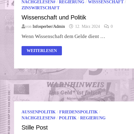
NACHGELESEN#
/
REGIERUNG
/
WISSSENSCHAFT
/
ZINSWIRTSCHAFT
Wissenschaft und Politik
von
Infosperber/Admin
12. März 2024
0
Wenn Wissenschaft dem Gelde dient …
WISSENSCHAFT
WEITERLESEN
UND
POLITIK
AUSSENPOLITIK
/
FRIEDENSPOLITIK
/
NACHGELESEN#
/
POLITIK
/
REGIERUNG
Stille Post