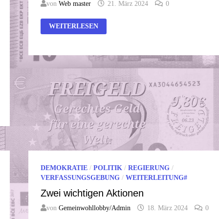
von
Web master
21. März 2024
0
GELD
WEITERLESEN
VERDIENEN
–
PLANETEN
RETTEN
?
DEMOKRATIE
/
POLITIK
/
REGIERUNG
/
VERFASSUNGSGEBUNG
/
WEITERLEITUNG#
Zwei wichtigen Aktionen
von
Gemeinwohllobby/Admin
18. März 2024
0