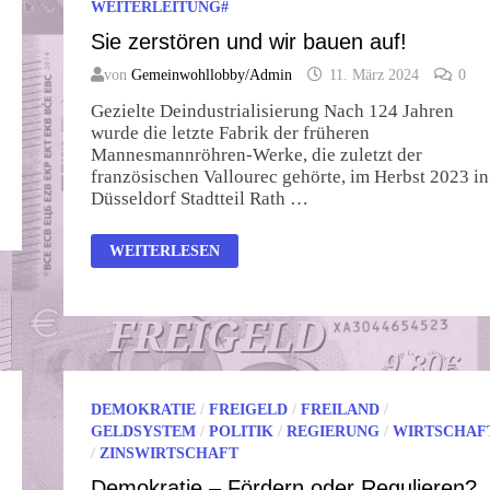
WEITERLEITUNG#
Sie zerstören und wir bauen auf!
von
Gemeinwohllobby/Admin
11. März 2024
0
Gezielte Deindustrialisierung Nach 124 Jahren
wurde die letzte Fabrik der früheren
Mannesmannröhren-Werke, die zuletzt der
französischen Vallourec gehörte, im Herbst 2023 in
Düsseldorf Stadtteil Rath …
SIE
WEITERLESEN
ZERSTÖREN
UND
WIR
BAUEN
AUF!
DEMOKRATIE
/
FREIGELD
/
FREILAND
/
GELDSYSTEM
/
POLITIK
/
REGIERUNG
/
WIRTSCHAF
/
ZINSWIRTSCHAFT
Demokratie – Fördern oder Regulieren?