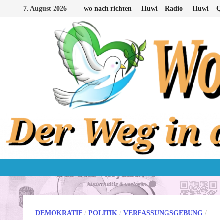
Zum
7. August 2026
wo nach richten
Huwi – Radio
Huwi – Q
Inhalt
springen
DEMOKRATIE
/
POLITIK
/
VERFASSUNGSGEBUNG
/