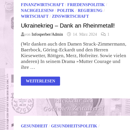
FINANZWIRTSCHAFT
/
FRIEDENSPOLITIK
/
NACHGELESEN#
/
POLITIK
/
REGIERUNG
/
WIRTSCHAFT
/
ZINSWIRTSCHAFT
Ukrainekrieg – Dank an Rheinmetall!
von
Infosperber/Admin
14. März 2024
1
(Wir danken auch den Damen Strack-Zimmermann,
Baerbock, Göring-Eckardt und den Herren
Kiesewetter, Röttgen, Merz, Hofreiter. Sowie vielen
anderen) In seinem Drama »Mutter Courage und
ihre …
UKRAINEKRIEG
WEITERLESEN
–
DANK
AN
RHEINMETALL!
GESUNDHEIT
/
GESUNDHEITSPOLITIK
/