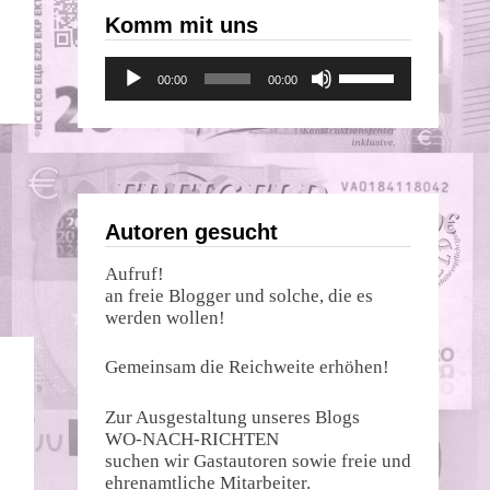
Komm mit uns
Audio-
Pfeiltasten
00:00
00:00
Player
Hoch/Runter
benutzen,
um
die
Lautstärke
zu
regeln.
Autoren gesucht
Aufruf!
an freie Blogger und solche, die es
werden wollen!
Gemeinsam die Reichweite erhöhen!
Zur Ausgestaltung unseres Blogs
WO-NACH-RICHTEN
suchen wir Gastautoren sowie freie und
ehrenamtliche Mitarbeiter.