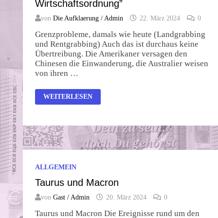
Wirtschaftsordnung”
von
Die Aufklaerung / Admin
22. März 2024
0
Grenzprobleme, damals wie heute (Landgrabbing
und Rentgrabbing) Auch das ist durchaus keine
Übertreibung. Die Amerikaner versagen den
Chinesen die Einwanderung, die Australier weisen
von ihren …
FREILAND
WEITERLESEN
“DIE
NATÜRLICHE
WIRTSCHAFTSORDNUNG”
ALLGEMEIN
Taurus und Macron
von
Gast / Admin
20. März 2024
0
Taurus und Macron Die Ereignisse rund um den