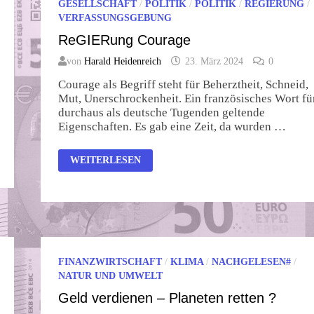
GESELLSCHAFT
/
POLITIK
/
POLITIK
/
REGIERUNG
/
VERFASSUNGSGEBUNG
ReGIERung Courage
von
Harald Heidenreich
23. März 2024
0
Courage als Begriff steht für Beherztheit, Schneid,
Mut, Unerschrockenheit. Ein französisches Wort fü
durchaus als deutsche Tugenden geltende
Eigenschaften. Es gab eine Zeit, da wurden …
REGIERUNG
WEITERLESEN
COURAGE
FINANZWIRTSCHAFT
/
KLIMA
/
NACHGELESEN#
/
NATUR UND UMWELT
Geld verdienen – Planeten retten ?