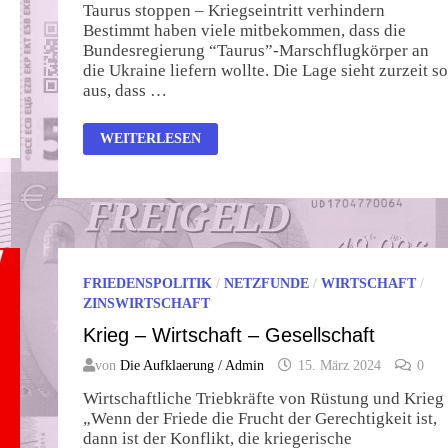
Taurus stoppen – Kriegseintritt verhindern
Bestimmt haben viele mitbekommen, dass die
Bundesregierung “Taurus”-Marschflugkörper an
die Ukraine liefern wollte. Die Lage sieht zurzeit so
aus, dass …
ZWEI
WEITERLESEN
WICHTIGEN
AKTIONEN
FRIEDENSPOLITIK
/
NETZFUNDE
/
WIRTSCHAFT
/
ZINSWIRTSCHAFT
Krieg – Wirtschaft – Gesellschaft
von
Die Aufklaerung / Admin
15. März 2024
0
Wirtschaftliche Triebkräfte von Rüstung und Krieg
„Wenn der Friede die Frucht der Gerechtigkeit ist,
dann ist der Konflikt, die kriegerische