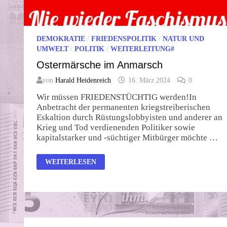
DEMOKRATIE
/
FRIEDENSPOLITIK
/
NATUR UND
UMWELT
/
POLITIK
/
WEITERLEITUNG#
Ostermärsche im Anmarsch
von
Harald Heidenreich
16. März 2024
0
Wir müssen FRIEDENSTÜCHTIG werden!In
Anbetracht der permanenten kriegstreiberischen
Eskaltion durch Rüstungslobbyisten und anderer an
Krieg und Tod verdienenden Politiker sowie
kapitalstarker und -süchtiger Mitbürger möchte …
OSTERMÄRSCHE
WEITERLESEN
IM
ANMARSCH