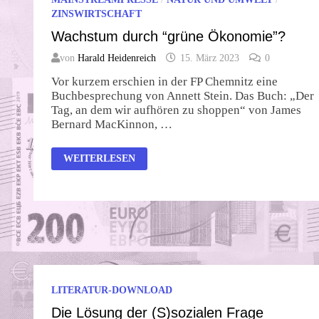
ZINSWIRTSCHAFT
Wachstum durch “grüne Ökonomie”?
von
Harald Heidenreich
15. März 2023
0
Vor kurzem erschien in der FP Chemnitz eine
Buchbesprechung von Annett Stein. Das Buch: „Der
Tag, an dem wir aufhören zu shoppen“ von James
Bernard MacKinnon, …
WACHSTUM
WEITERLESEN
DURCH
“GRÜNE
ÖKONOMIE”?
LITERATUR-DOWNLOAD
Die Lösung der (S)sozialen Frage