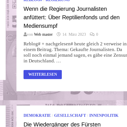
Wenn die Regierung Journalisten
anfüttert: Über Reptilienfonds und den
Mediensumpf
von
Web master
14. März 2023
0
Reblog# + nachgelesen# heute gleich 2 verweise in
einem Beitrag. Thema: Gekaufte Journalisten. Da
soll noch einmal jemand sagen, es gäbe eine Zensu
in Deutschland. …
WENN
WEITERLESEN
DIE
REGIERUNG
JOURNALISTEN
ANFÜTTERT:
ÜBER
REPTILIENFONDS
UND
DEN
MEDIENSUMPF
DEMOKRATIE
/
GESELLSCHAFT
/
INNENPOLITIK
Die Wiedergänger des Fürsten