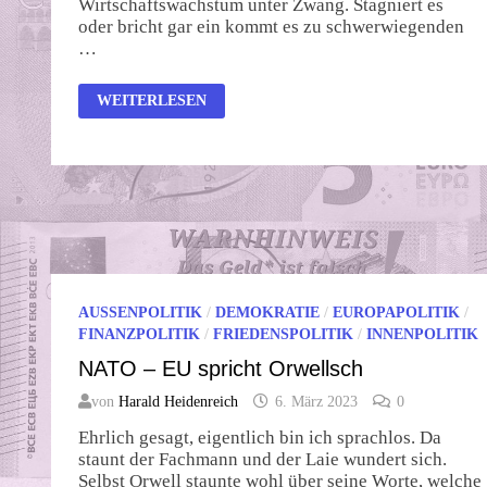
Wirtschaftswachstum unter Zwang. Stagniert es
oder bricht gar ein kommt es zu schwerwiegenden
…
WACHTUMSZWANG
WEITERLESEN
UND
AUTORITARISMUS
AUSSENPOLITIK
/
DEMOKRATIE
/
EUROPAPOLITIK
/
FINANZPOLITIK
/
FRIEDENSPOLITIK
/
INNENPOLITIK
NATO – EU spricht Orwellsch
von
Harald Heidenreich
6. März 2023
0
Ehrlich gesagt, eigentlich bin ich sprachlos. Da
staunt der Fachmann und der Laie wundert sich.
Selbst Orwell staunte wohl über seine Worte, welche