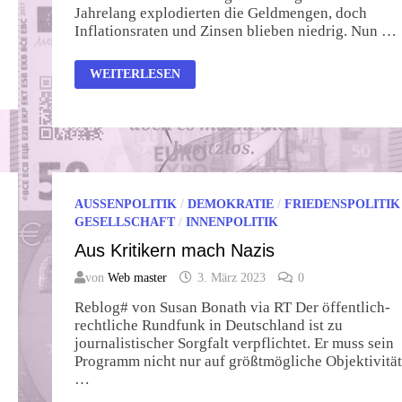
Jahrelang explodierten die Geldmengen, doch
Inflationsraten und Zinsen blieben niedrig. Nun …
INFLATION
WEITERLESEN
UND
HOCHWASSER
AUSSENPOLITIK
/
DEMOKRATIE
/
FRIEDENSPOLITIK
GESELLSCHAFT
/
INNENPOLITIK
Aus Kritikern mach Nazis
von
Web master
3. März 2023
0
Reblog# von Susan Bonath via RT Der öffentlich-
rechtliche Rundfunk in Deutschland ist zu
journalistischer Sorgfalt verpflichtet. Er muss sein
Programm nicht nur auf größtmögliche Objektivität
…