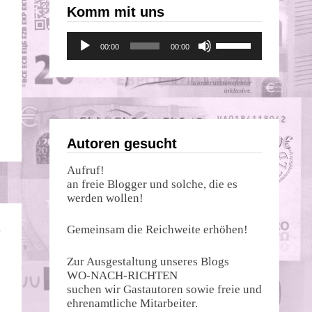
Komm mit uns
Audio-
Pfeiltasten
00:00
00:00
Player
Hoch/Runter
benutzen,
um
die
Lautstärke
zu
regeln.
Autoren gesucht
Aufruf!
an freie Blogger und solche, die es
werden wollen!
K
Gemeinsam die Reichweite erhöhen!
Zur Ausgestaltung unseres Blogs
WO-NACH-RICHTEN
suchen wir Gastautoren sowie freie und
ehrenamtliche Mitarbeiter.