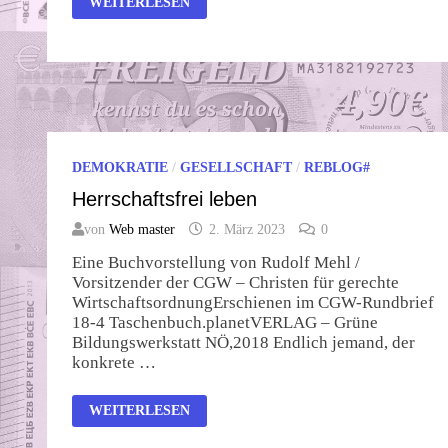
WEITERLESEN
ARD
DEMOKRATIE
/
GESELLSCHAFT
/
REBLOG#
Herrschaftsfrei leben
von
Web master
2. März 2023
0
Eine Buchvorstellung von Rudolf Mehl /
Vorsitzender der CGW – Christen für gerechte
WirtschaftsordnungErschienen im CGW-Rundbrief
18-4 Taschenbuch.planetVERLAG – Grüne
Bildungswerkstatt NÖ,2018 Endlich jemand, der
konkrete …
HERRSCHAFTSFREI
WEITERLESEN
LEBEN