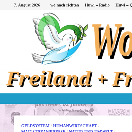
Zum
7. August 2026
wo nach richten
Huwi – Radio
Huwi – Q
Inhalt
springen
GELDSYSTEM
/
HUMANWIRTSCHAFT
/
MAINSTREAMPRESSE
/
NATUR UND UMWELT
/