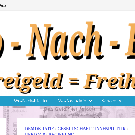
uiz
Wo-Nach-Richten
Wo-Noch-Info
Service
DEMOKRATIE
/
GESELLSCHAFT
/
INNENPOLITIK
/
REBLOG#
/
REGIERUNG