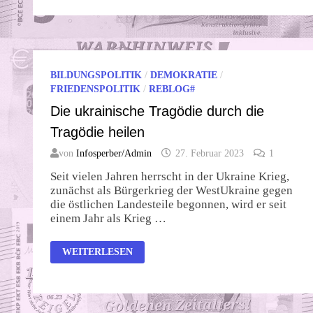
BILDUNGSPOLITIK
/
DEMOKRATIE
/
FRIEDENSPOLITIK
/
REBLOG#
Die ukrainische Tragödie durch die
Tragödie heilen
von
Infosperber/Admin
27. Februar 2023
1
Seit vielen Jahren herrscht in der Ukraine Krieg,
zunächst als Bürgerkrieg der WestUkraine gegen
die östlichen Landesteile begonnen, wird er seit
einem Jahr als Krieg …
DIE
WEITERLESEN
UKRAINISCHE
TRAGÖDIE
DURCH
DIE
TRAGÖDIE
HEILEN