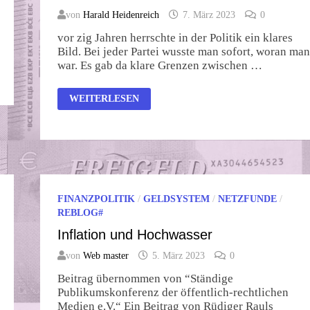
von
Harald Heidenreich
7. März 2023
0
vor zig Jahren herrschte in der Politik ein klares
Bild. Bei jeder Partei wusste man sofort, woran man
war. Es gab da klare Grenzen zwischen …
PARADIGMENWECHSEL
WEITERLESEN
–
AUS
LINKS
WIRD
RECHTS
FINANZPOLITIK
/
GELDSYSTEM
/
NETZFUNDE
/
REBLOG#
Inflation und Hochwasser
von
Web master
5. März 2023
0
Beitrag übernommen von “Ständige
Publikumskonferenz der öffentlich-rechtlichen
Medien e.V.“ Ein Beitrag von Rüdiger Rauls