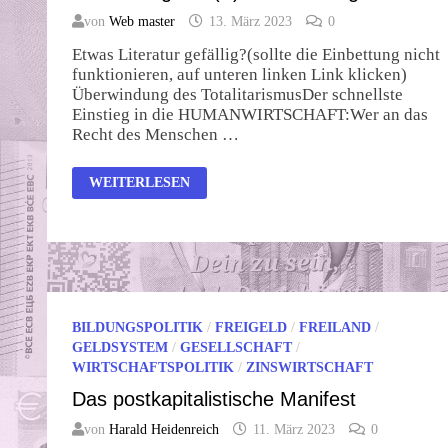
von
Web master
13. März 2023
0
Etwas Literatur gefällig?(sollte die Einbettung nicht
funktionieren, auf unteren linken Link klicken)
Überwindung des TotalitarismusDer schnellste
Einstieg in die HUMANWIRTSCHAFT:Wer an das
Recht des Menschen …
DIE
WEITERLESEN
LÖSUNG
DER
(S)SOZIALEN
FRAGE
BILDUNGSPOLITIK
/
FREIGELD
/
FREILAND
/
GELDSYSTEM
/
GESELLSCHAFT
/
WIRTSCHAFTSPOLITIK
/
ZINSWIRTSCHAFT
Das postkapitalistische Manifest
von
Harald Heidenreich
11. März 2023
0