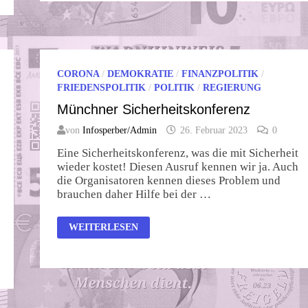
AN
KARL
MARX
CORONA
/
DEMOKRATIE
/
FINANZPOLITIK
/
FRIEDENSPOLITIK
/
POLITIK
/
REGIERUNG
Münchner Sicherheitskonferenz
von
Infosperber/Admin
26. Februar 2023
0
Eine Sicherheitskonferenz, was die mit Sicherheit
wieder kostet! Diesen Ausruf kennen wir ja. Auch
die Organisatoren kennen dieses Problem und
brauchen daher Hilfe bei der …
MÜNCHNER
WEITERLESEN
SICHERHEITSKONFERENZ