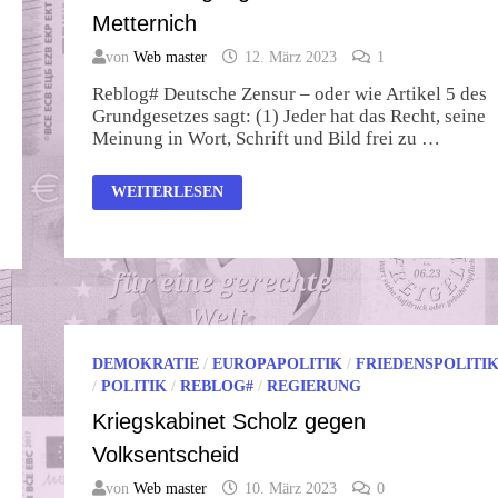
Metternich
von
Web master
12. März 2023
1
Reblog# Deutsche Zensur – oder wie Artikel 5 des
Grundgesetzes sagt: (1) Jeder hat das Recht, seine
Meinung in Wort, Schrift und Bild frei zu …
DIE
WEITERLESEN
WIEDERGÄNGER
DES
FÜRSTEN
METTERNICH
DEMOKRATIE
/
EUROPAPOLITIK
/
FRIEDENSPOLITI
/
POLITIK
/
REBLOG#
/
REGIERUNG
Kriegskabinet Scholz gegen
Volksentscheid
von
Web master
10. März 2023
0