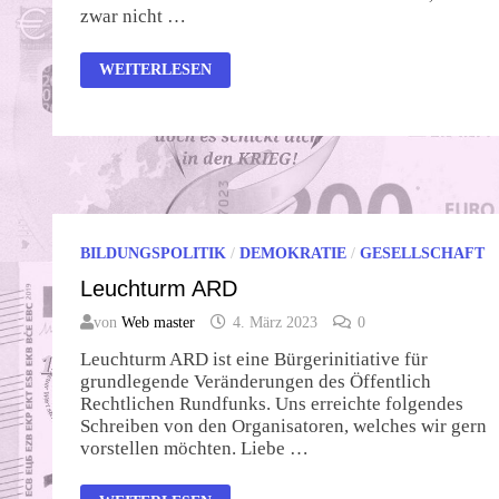
zwar nicht …
NATO
WEITERLESEN
–
EU
SPRICHT
ORWELLSCH
BILDUNGSPOLITIK
/
DEMOKRATIE
/
GESELLSCHAFT
Leuchturm ARD
von
Web master
4. März 2023
0
Leuchturm ARD ist eine Bürgerinitiative für
grundlegende Veränderungen des Öffentlich
Rechtlichen Rundfunks. Uns erreichte folgendes
Schreiben von den Organisatoren, welches wir gern
vorstellen möchten. Liebe …
LEUCHTURM