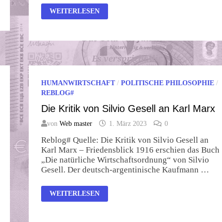
AUS
WEITERLESEN
KRITIKERN
MACH
NAZIS
HUMANWIRTSCHAFT
/
POLITISCHE PHILOSOPHIE
/
REBLOG#
Die Kritik von Silvio Gesell an Karl Marx
von
Web master
1. März 2023
0
Reblog# Quelle: Die Kritik von Silvio Gesell an
Karl Marx – Friedensblick 1916 erschien das Buch
„Die natürliche Wirtschaftsordnung“ von Silvio
Gesell. Der deutsch-argentinische Kaufmann …
DIE
WEITERLESEN
KRITIK
VON
SILVIO
GESELL