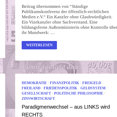
Beitrag übernommen von “Ständige
Publikumskonferenz der öffentlich-rechtlichen
Medien e.V.“ Ein Kanzler ohne Glaubwürdigkeit.
Ein Vizekanzler ohne Sachverstand. Eine
bildungsferne Außenministerin ohne Kontrolle übe
ihr Mundwerk: …
KRIEGSKABINET
WEITERLESEN
SCHOLZ
GEGEN
VOLKSENTSCHEID
DEMOKRATIE
/
FINANZPOLITIK
/
FREIGELD
/
FREILAND
/
FRIEDENSPOLITIK
/
GELDSYSTEM
/
GESELLSCHAFT
/
POLITISCHE PHILOSOPHIE
/
ZINSWIRTSCHAFT
Paradigmenwechsel – aus LINKS wird
RECHTS