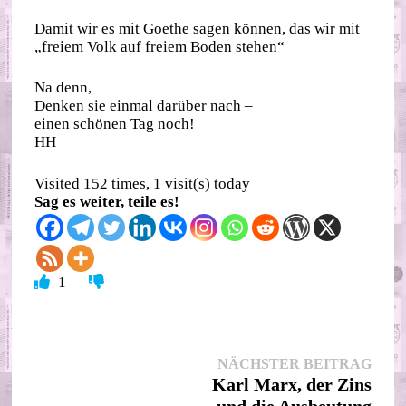
Damit wir es mit Goethe sagen können, das wir mit
„freiem Volk auf freiem Boden stehen“
Na denn,
Denken sie einmal darüber nach –
einen schönen Tag noch!
HH
Visited 152 times, 1 visit(s) today
Sag es weiter, teile es!
1
Beitragsnavigation
Nächs
NÄCHSTER BEITRAG
Beitr
Karl Marx, der Zins
und die Ausbeutung