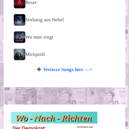
Reset
Vorhang aus Nebel
Wo man singt
Miriquidi
Weitere Songs hier --->