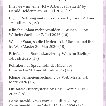
Interview mit einer KI – Arbeit vs Freizeit?
by
Harald Heidenreich
30. Juli 2026
(19)
Eigene Nahrungsmittelproduktion
by
Gast / Admin
15. Juli 2026
(19)
Klingbeil plant mehr Schulden – Grünen..…
by
Wilhelm Saelinger
7. Juli 2026
(18)
Wie der Staat, so die Helden – die Ukraine und ihr…
by
Web Master
26. Mai 2026
(18)
Brief an den Bundeskanzler
by
Wilhelm Saelinger
14. Juli 2026
(17)
Politiker nur Sprachrohr der Macht
by
Infosperber/Admin
24. Juli 2026
(16)
Kleine Vermögensrechnung
by
Web Master
14.
März 2026
(16)
Die totale Hitzehysterie
by
Gast / Admin
1. Juli
2026
(15)
Gemeinwohl-News vom 11. Juli 2026
by
Gemeinwohllobby/Admin
13. Juli 2026
(14)