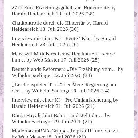
2777 Euro Erziehungsgehalt aus Bodenrente
by
Harald Heidenreich
10. Juli 2026
(38)
Chatkontrolle durch die Hintertür
by
Harald
Heidenreich
18. Juli 2026
(30)
Interview mit einer KI – Rente? Klar!
by
Harald
Heidenreich
23. Juli 2026
(26)
Merz will Mittelstreckenwaffen kaufen – sende
ihm…
by
Web Master
17. Juli 2026
(25)
Deutschlands Reformen: „Die Erzählung vom…
by
Wilhelm Saelinger
22. Juli 2026
(24)
„Taschenspieler-Trick“ der Merz-Regierung bei
der…
by
Wilhelm Saelinger
9. Juli 2026
(24)
Interview mit einer KI – Pro Umlaufsicherung
by
Harald Heidenreich
21. Juli 2026
(21)
Dunja Hayali fährt Bahn – und stellt die…
by
Wilhelm Saelinger
29. Juli 2026
(21)
Modernas mRNA-Grippe-„Impfstoff“ und die zu…
by
Web Master
18. Juni 2026
(21)