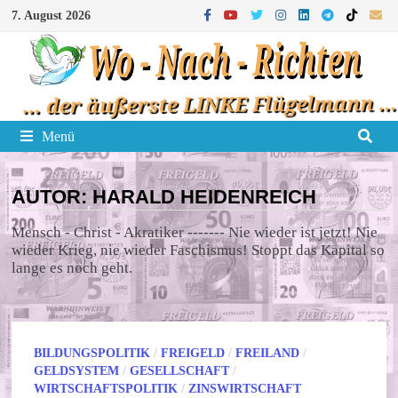
Zum
7. August 2026
Inhalt
springen
Menü
AUTOR:
HARALD HEIDENREICH
Mensch - Christ - Akratiker ------- Nie wieder ist jetzt! Nie
wieder Krieg, nie wieder Faschismus! Stoppt das Kapital so
lange es noch geht.
BILDUNGSPOLITIK
/
FREIGELD
/
FREILAND
/
GELDSYSTEM
/
GESELLSCHAFT
/
WIRTSCHAFTSPOLITIK
/
ZINSWIRTSCHAFT