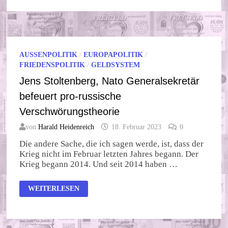
AUSSENPOLITIK
/
EUROPAPOLITIK
/
FRIEDENSPOLITIK
/
GELDSYSTEM
Jens Stoltenberg, Nato Generalsekretär
befeuert pro-russische
Verschwörungstheorie
von
Harald Heidenreich
18. Februar 2023
0
Die andere Sache, die ich sagen werde, ist, dass der
Krieg nicht im Februar letzten Jahres begann. Der
Krieg begann 2014. Und seit 2014 haben …
JENS
WEITERLESEN
STOLTENBERG,
NATO
GENERALSEKRETÄR
BEFEUERT
PRO-