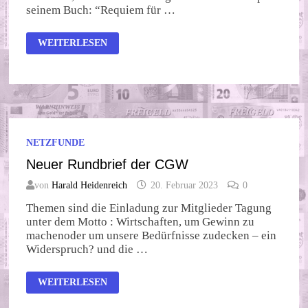
seinem Buch: “Requiem für …
THE
WEITERLESEN
AMERICAN
DREAM
NETZFUNDE
Neuer Rundbrief der CGW
von
Harald Heidenreich
20. Februar 2023
0
Themen sind die Einladung zur Mitglieder Tagung
unter dem Motto : Wirtschaften, um Gewinn zu
machenoder um unsere Bedürfnisse zudecken – ein
Widerspruch? und die …
NEUER
WEITERLESEN
RUNDBRIEF
DER
CGW