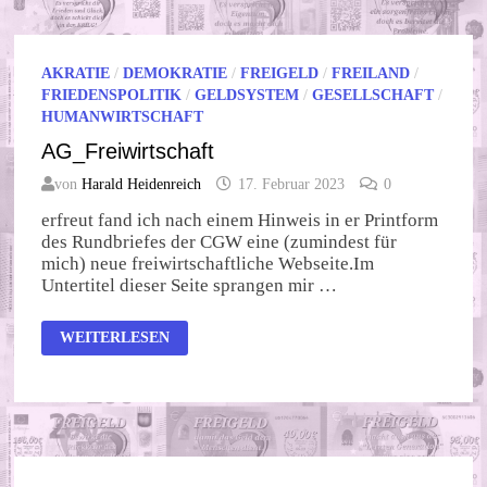
RUSSISCHE
VERSCHWÖRUNGSTHEORIE
AKRATIE
/
DEMOKRATIE
/
FREIGELD
/
FREILAND
/
FRIEDENSPOLITIK
/
GELDSYSTEM
/
GESELLSCHAFT
/
HUMANWIRTSCHAFT
AG_Freiwirtschaft
von
Harald Heidenreich
17. Februar 2023
0
erfreut fand ich nach einem Hinweis in er Printform
des Rundbriefes der CGW eine (zumindest für
mich) neue freiwirtschaftliche Webseite.Im
Untertitel dieser Seite sprangen mir …
AG_FREIWIRTSCHAFT
WEITERLESEN