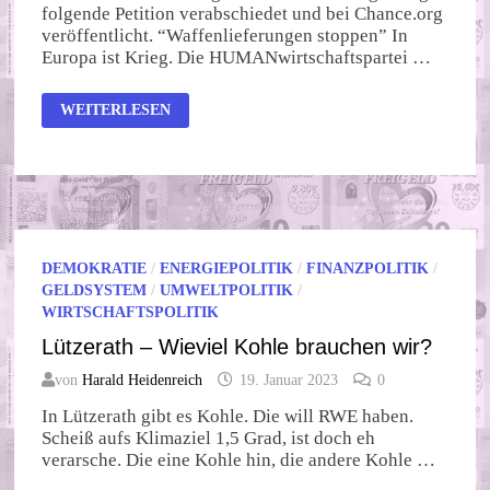
folgende Petition verabschiedet und bei Chance.org
veröffentlicht. “Waffenlieferungen stoppen” In
Europa ist Krieg. Die HUMANwirtschaftspartei …
PETITION
WEITERLESEN
“WAFFENLIEFERUNGEN
STOPPEN”
DEMOKRATIE
/
ENERGIEPOLITIK
/
FINANZPOLITIK
/
GELDSYSTEM
/
UMWELTPOLITIK
/
WIRTSCHAFTSPOLITIK
Lützerath – Wieviel Kohle brauchen wir?
von
Harald Heidenreich
19. Januar 2023
0
In Lützerath gibt es Kohle. Die will RWE haben.
Scheiß aufs Klimaziel 1,5 Grad, ist doch eh
verarsche. Die eine Kohle hin, die andere Kohle …