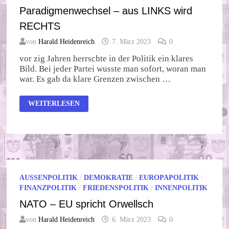
Paradigmenwechsel – aus LINKS wird
RECHTS
von
Harald Heidenreich
7. März 2023
0
vor zig Jahren herrschte in der Politik ein klares
Bild. Bei jeder Partei wusste man sofort, woran man
war. Es gab da klare Grenzen zwischen …
PARADIGMENWECHSEL
WEITERLESEN
–
AUS
LINKS
WIRD
RECHTS
AUSSENPOLITIK
/
DEMOKRATIE
/
EUROPAPOLITIK
/
FINANZPOLITIK
/
FRIEDENSPOLITIK
/
INNENPOLITIK
NATO – EU spricht Orwellsch
von
Harald Heidenreich
6. März 2023
0